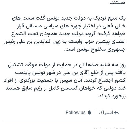
اسرائیل در جنگ
هستند.
نرگس محمدی برنده جایزه نوبل صلح
یک منبع نزدیک به دولت جدید تونس گفت سمت های
همایش محافظه‌کاران آمریکا «سی‌پک»
خالی فعلی در اختیار چهره های سیاسی مستقل قرار
صفحه‌های ویژه
خواهد گرفت؛ گرچه دولت جدید همچنان تحت الشعاع
اعضای پیشین حزب وابسته به زین العابدین بن علی رئیس
سفر پرزیدنت ترامپ به چین
جمهوری مخلوع تونس است.
روز سه شنبه صدها تن در حمایت از دولت موقت تشکیل
یافته پس از خلع آقای بن علی در شهر تونس پایتخت
کشور اجتماع کردند. آنان سپس با جمعیت بزرگتری از افراد
ضد دولتی که خواهان گسستن کامل از رژیم سابق هستند
برخورد کردند.
اشتراک
Follow us