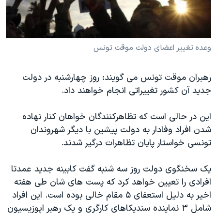
دنبال کنید
مستندها
فرهنگ و زندگی
حقوق شهروندی
انتخابات ریاست جمهوری آمریکا ۲۰۲۴
اقتصادی
حمله جمهوری اسلامی به اسرائیل
وعده تغییر اعضای دولت موقت تونس
رمز مهسا
علم و فناوری
زبانهای مختلف
رهبران موقت تونس می گویند: روز چهارشنبه در دولت
اسرائیل در جنگ
ورزش زنان در ایران
جدید آن کشور تغییراتی انجام خواهند داد.
گالری عکس
اعتراضات زن، زندگی، آزادی
آرشیو پخش زنده
مجموعه مستندهای دادخواهی
این در حالی است که تظاهرکنندگان خواهان کنار نهاده
شدن افراد وفادار به دولت پیشین با دیگر شهروندان
تریبونال مردمی آبان ۹۸
تونسی خواستار پایان تظاهرات درگیر شدند.
دادگاه حمید نوری
چهل سال گروگان‌گیری
یک سخنگوی دولت روز سه شنبه گفت کابینه جدید عمدتا
افرادی را تعیین خواهد کرد که پست های شان طی هفته
قانون شفافیت دارائی کادر رهبری ایران
اخیر به دلیل استعفای ۵ مقام خالی بوده است. این افراد
اعتراضات مردمی آبان ۹۸
شامل ۳ نماینده سندیکاهای کارگری و یک رهبر اپوزیسیون