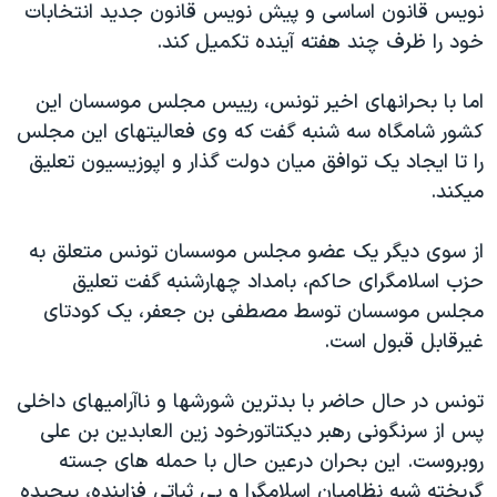
اسرائیل در جنگ
نویس قانون اساسی و پیش نویس قانون جدید انتخابات
خود را ظرف چند هفته آینده تکمیل کند.
نرگس محمدی برنده جایزه نوبل صلح
همایش محافظه‌کاران آمریکا «سی‌پک»
اما با بحرانهای اخیر تونس، رییس مجلس موسسان این
صفحه‌های ویژه
کشور شامگاه سه شنبه گفت که وی فعالیتهای این مجلس
را تا ایجاد یک توافق میان دولت گذار و اپوزیسیون تعلیق
سفر پرزیدنت ترامپ به چین
میکند.
از سوی دیگر یک عضو مجلس موسسان تونس متعلق به
حزب اسلامگرای حاکم، بامداد چهارشنبه گفت تعلیق
مجلس موسسان توسط مصطفی بن جعفر، یک کودتای
غیرقابل قبول است.
تونس در حال حاضر با بدترین شورشها و ناآرامیهای داخلی
پس از سرنگونی رهبر دیکتاتورخود زین العابدین بن علی
روبروست. این بحران درعین حال با حمله های جسته
گریخته شبه نظامیان اسلامگرا و بی ثباتی فزاینده، پیچیده