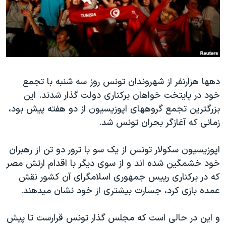
دنبال کنید
مستندها
فرهنگ و زندگی
حقوق شهروندی
انتخابات ریاست جمهوری آمریکا ۲۰۲۴
اقتصادی
حمله جمهوری اسلامی به اسرائیل
رمز مهسا
علم و فناوری
زبانهای مختلف
دهها هزارنفر از شهروندان تونس روز سه شنبه با تجمع
اسرائیل در جنگ
ورزش زنان در ایران
خود در پایتخت خواهان برکناری دولت گذار شدند. این
گالری عکس
اعتراضات زن، زندگی، آزادی
بزرگترین تجمع گروههای اپوزیسیون از دو هفته پیش بود،
آرشیو پخش زنده
مجموعه مستندهای دادخواهی
زمانی که آغازگر بحران تونس شد.
تریبونال مردمی آبان ۹۸
اپوزیسیون سکولار تونس از یک سو با ترور دو تن از رهبران
دادگاه حمید نوری
خود خشمگین شده اند و از سوی دیگر با اقدام ارتش مصر
چهل سال گروگان‌گیری
که در برکناری رییس جمهوری اسلامگرای آن کشور نقش
عمده بازی کرد، جسارت بیشتری از خود نشان میدهند.
قانون شفافیت دارائی کادر رهبری ایران
اعتراضات مردمی آبان ۹۸
و این در حالی است که مجلس گذار تونس قرارست تا پیش