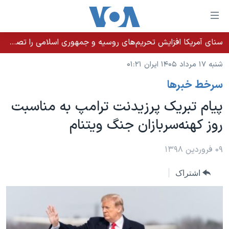
ینکهای
ابل
سترسی
سنای آمریکا افزایش تحریم‌های روسیه و جمهوری اسلامی را تصویب کرد؛ زلنسکی از این اقدام تشکر کرد
خانه
هش
شنبه ۱۷ مرداد ۱۴۰۵ ایران ۰۱:۲۱
نسخه سبک وب‌سایت
ه
سرخط خبرها
حتوای
موضوع ها
صلی
پیام تبریک پرزیدنت ترامپ به مناسبت
برنامه های تلویزیونی
ایران
هش
روز کهنه‌سربازان جنگ ویتنام
جدول برنامه ها
ه
آمریکا
فحه
صفحه‌های ویژه
جهان
۰۹ فروردین ۱۳۹۸
صلی
فرکانس‌های صدای آمریکا
ورزشی
جام جهانی ۲۰۲۶
هش
اشتراک
پخش رادیویی
ه
گزیده‌ها
عملیات خشم حماسی
ستجو
۲۵۰سالگی آمریکا
ویژه برنامه‌ها
یادگیری زبان انگلیسی
ویدیوها
بایگانی برنامه‌های تلویزیونی