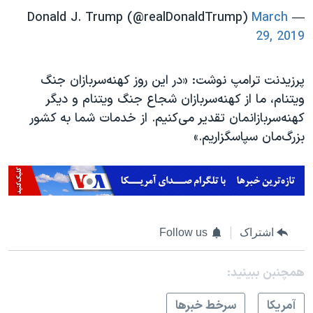
اسرائیل در جنگ
March
— Donald J. Trump (@realDonaldTrump)
نرگس محمدی برنده جایزه نوبل صلح
29, 2019
همایش محافظه‌کاران آمریکا «سی‌پک»
پرزیدنت ترامپ نوشت: «در این روز کهنه‌سربازان جنگ
صفحه‌های ویژه
ویتنام، ما از کهنه‌سربازان شجاع جنگ ویتنام و دیگر
سفر پرزیدنت ترامپ به چین
کهنه‌سربازانمان تقدیر می‌کنیم. از خدمات شما به کشور
بزرگ‌مان سپاسگزاریم.»
اشتراک
Follow us
همچنبن ببینید:
آمريکا
سرخط خبرها