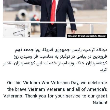
دنبال کنید
مستندها
فرهنگ و زندگی
حقوق شهروندی
انتخابات ریاست جمهوری آمریکا ۲۰۲۴
اقتصادی
حمله جمهوری اسلامی به اسرائیل
رمز مهسا
علم و فناوری
زبانهای مختلف
اسرائیل در جنگ
ورزش زنان در ایران
دونالد ترامپ، رئیس جمهوری آمریکا، روز جمعه نهم
گالری عکس
اعتراضات زن، زندگی، آزادی
فروردین در پیامی در توئیتر به مناسبت فرا رسیدن روز
آرشیو پخش زنده
مجموعه مستندهای دادخواهی
کهنه‌سربازان جنگ ویتنام، از خدمات این کهنه‌سربازان تقدیر
تریبونال مردمی آبان ۹۸
کرد.
دادگاه حمید نوری
On this Vietnam War Veterans Day, we celebrate
چهل سال گروگان‌گیری
the brave Vietnam Veterans and all of America’s
قانون شفافیت دارائی کادر رهبری ایران
Veterans. Thank you for your service to our great
Nation!
اعتراضات مردمی آبان ۹۸