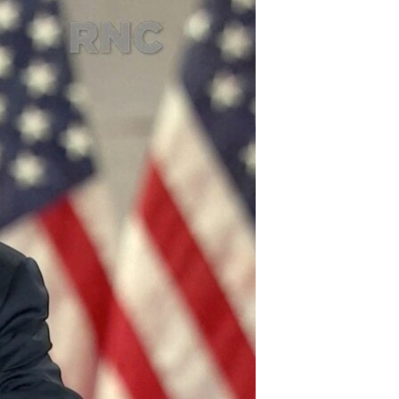
مستندها
فرهنگ و زندگی
حقوق شهروندی
انتخابات ریاست جمهوری آمریکا ۲۰۲۴
اقتصادی
حمله جمهوری اسلامی به اسرائیل
رمز مهسا
علم و فناوری
اسرائیل در جنگ
ورزش زنان در ایران
گالری عکس
اعتراضات زن، زندگی، آزادی
آرشیو پخش زنده
مجموعه مستندهای دادخواهی
تریبونال مردمی آبان ۹۸
دادگاه حمید نوری
چهل سال گروگان‌گیری
قانون شفافیت دارائی کادر رهبری ایران
اعتراضات مردمی آبان ۹۸
اسرائیل در جنگ