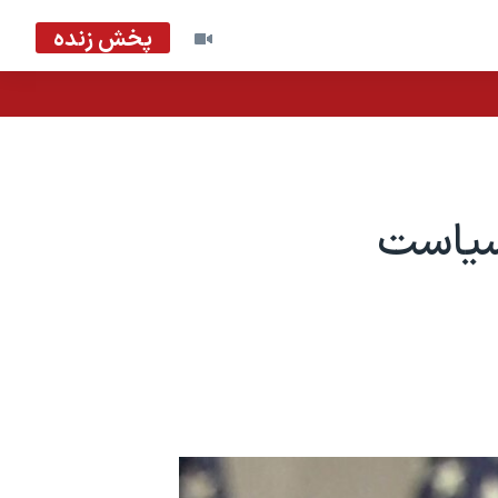
پخش زنده
 سیاست