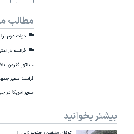
مطالب مر
دولت دوم ترامپ
فرانسه در اعت
سناتور فترمن: باق
فرانسه سفیر جمهور
سفیر آمریکا در چی
بیشتر بخوانید
توفان «دلفین» جنوب ژاپن را