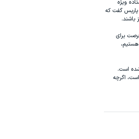
اده ویژه
 پاریس گفت که
 باشند.
فرصت برای
عرض
هستیم،
px
شده است.
است، اگرچه