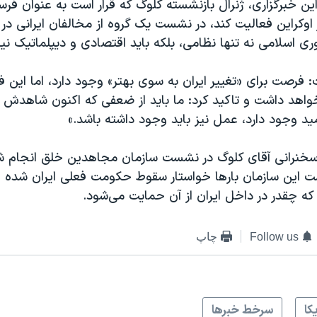
ن خبرگزاری، ژنرال بازنشسته کلوگ که قرار است به عنوان فرست
 اوکراین فعالیت کند، در نشست یک گروه از مخالفان ایرانی در
ی اسلامی نه تنها نظامی، بلکه باید اقتصادی و دیپلماتیک نیز
480p
360p
240p
Auto
1080p
720p
فرصت برای «تغییر ایران به سوی بهتر» وجود دارد، اما این 
اهد داشت و تاکید کرد: ما باید از ضعفی که اکنون شاهدش 
مید وجود دارد، عمل نیز باید وجود داشته باشد.»
ز سخنرانی آقای کلوگ در نشست سازمان مجاهدین خلق انجام 
است این سازمان بارها خواستار سقوط حکومت فعلی ایران شده 
چقدر در داخل ایران از آن حمایت می‌شود.
Follow us
چاپ
کا
سرخط خبرها