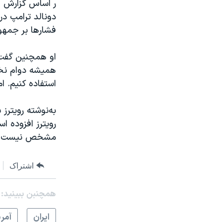
ر اساس گزارش ای
دونالد ترامپ در
720p
فشارها بر جمهور
1080p
او همچنین گفت: 
همیشه دوام نخو
استفاده کنیم. ا
به‌نوشته رویتر
رویترز افزوده 
مشخص نیست که 
اشتراک
همچنبن ببینید:
ايران
آمري