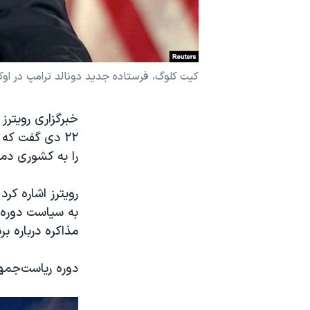
نرگس محمدی برنده جایزه نوبل صلح
همایش محافظه‌کاران آمریکا «سی‌پک»
صفحه‌های ویژه
کیت کلوگ، فرستاده جدید دونالد ترامپ در اوک
سفر پرزیدنت ترامپ به چین
خبرگزاری رویترز
۲۲ دی گفت که
را به کشوری دمو
رویترز اشاره ک
به سیاست دوره ق
مذاکره درباره ب
دوره ریاست‌جمه