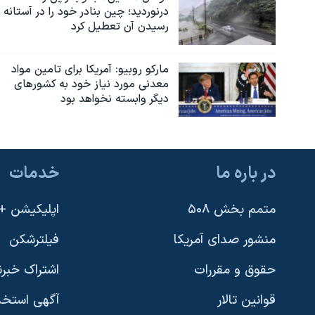
درنوردید؛ چین بنادر خود را در آستانه
رسیدن آن تعطیل کرد
مارکو روبیو: آمریکا برای تامین مواد
معدنی مورد نیاز خود به کشورهای
دیگر وابسته نخواهد بود
در باره ما
خدمات
متمم بخش ۵۰۸
اپلیکیشن +VOA
منشور صدای آمریکا
فیلترشکن
حقوق و مقررات
اشتراک خبرن
قوانین تالار
آگهی استخد