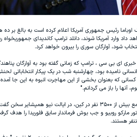
ک اوباما رئیس جمهوری آمریکا اعلام کرده است به بالغ بر ده ه
هد داد وارد آمریکا شوند، دانلد ترامپ کاندیدای جمهوریخواه
تخاب شود، آوارگان سوری را بیرون خواهد کرد.
بری ای بی سی ، ترامپ که زمانی گفته بود به آوارگان پناهند
نسانی نامیده بود، چهارشنبه شب در یک پیکار انتخاباتی لحنش 
کسانی که بعنوان بخشی از این مهاجرت انبوه به این جا آمده 
م، آنها را باز می گردانم."
ترامپ، که در جمع بیش از ۳۵۰۰ نفر در کین، در ایالت نیو همپشایر س
ور مارکو روبیو و جب بوش فرماندار سابق فلوریدا را هدف گرفت
تنفر هستند.