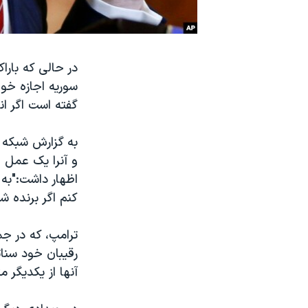
نرگس محمدی برنده جایزه نوبل صلح
همایش محافظه‌کاران آمریکا «سی‌پک»
در حالی که بارا
صفحه‌های ویژه
سوریه اجازه خوا
سفر پرزیدنت ترامپ به چین
گفته است اگر ان
به گزارش شبکه خ
و آنرا یک عمل ا
اظهار داشت:"به 
کنم اگر برنده شو
رقیبان خود سنات
آنها از یکدیگر م