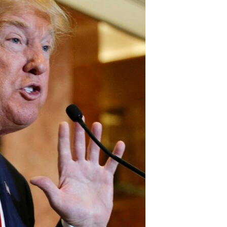
مستندها
فرهنگ و زندگی
حقوق شهروندی
انتخابات ریاست جمهوری آمریکا ۲۰۲۴
اقتصادی
حمله جمهوری اسلامی به اسرائیل
رمز مهسا
علم و فناوری
اسرائیل در جنگ
ورزش زنان در ایران
گالری عکس
اعتراضات زن، زندگی، آزادی
آرشیو پخش زنده
مجموعه مستندهای دادخواهی
تریبونال مردمی آبان ۹۸
دادگاه حمید نوری
چهل سال گروگان‌گیری
قانون شفافیت دارائی کادر رهبری ایران
اعتراضات مردمی آبان ۹۸
اسرائیل در جنگ