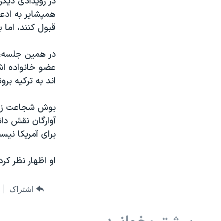
همپشایر به ادعا
قبول کنند، اما 
عضو خانواده اش
اند به ترکیه برو
بوش شجاعت زن را
آوارگان نقش داش
برای آمریکا نیس
او اظهار نظر ک
اشتراک