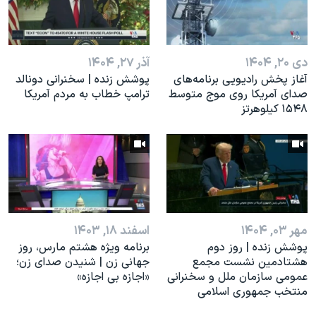
اسرائیل در جنگ
نرگس محمدی برنده جایزه نوبل صلح
همایش محافظه‌کاران آمریکا «سی‌پک»
دی ۲۰, ۱۴۰۴
آذر ۲۷, ۱۴۰۴
آغاز پخش رادیویی برنامه‌های
پوشش زنده | سخنرانی دونالد
صفحه‌های ویژه
صدای آمریکا روی موج متوسط
ترامپ خطاب به مردم آمریکا
سفر پرزیدنت ترامپ به چین
۱۵۴۸ کیلوهرتز
مهر ۰۳, ۱۴۰۴
اسفند ۱۸, ۱۴۰۳
پوشش زنده | روز دوم
برنامه ویژه هشتم مارس، روز
هشتادمین نشست مجمع
جهانی زن | شنیدن صدای زن؛
عمومی سازمان ملل و سخنرانی
«اجازه بی اجازه»
منتخب جمهوری اسلامی