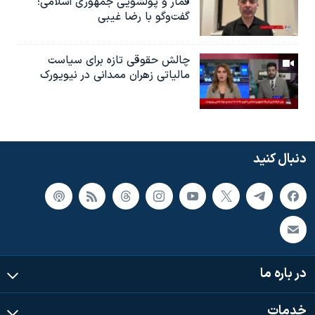
قمار و پولشویی جمهوری اسلامی؛
گفت‌وگو با رضا غیبی
چالش حقوقی تازه برای سیاست
مالیاتی زهران ممدانی در نیویورک
دنبال کنید
در باره ما
خدمات