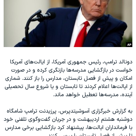
دنبال کنید
مستندها
فرهنگ و زندگی
حقوق شهروندی
انتخابات ریاست جمهوری آمریکا ۲۰۲۴
اقتصادی
حمله جمهوری اسلامی به اسرائیل
رمز مهسا
علم و فناوری
زبانهای مختلف
اسرائیل در جنگ
ورزش زنان در ایران
گالری عکس
اعتراضات زن، زندگی، آزادی
دونالد ترامپ، رئیس جمهوری آمریکا، از ایالت‌های آمریکا
خواست در بازگشایی مدرسه‌ها بازنگری کرده و در صورت
آرشیو پخش زنده
مجموعه مستندهای دادخواهی
امکان و پیش از فصل تابستان، مدارس را باز کنند. شماری
تریبونال مردمی آبان ۹۸
از ایالت‌ها اعلام کردند تا تابستان و یا شروع سال تحصیلی
دادگاه حمید نوری
آینده، مدرسه‌ها تعطیل خواهد ماند.
چهل سال گروگان‌گیری
به گزارش خبرگزاری آسوشیتدپرس، پرزیدنت ترامپ شامگاه
قانون شفافیت دارائی کادر رهبری ایران
دوشنبه هشتم اردیبهشت و در جریان گفت‌وگوی تلفنی خود
اعتراضات مردمی آبان ۹۸
با فرمانداران ایالت‌ها، پیشنهاد کرد بازگشایی برخی مدارس
تا پیش از فصل تابستان را بررسی کنند.