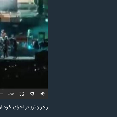
مستندها
فرهنگ و زندگی
حقوق شهروندی
انتخابات ریاست جمهوری آمریکا ۲۰۲۴
اقتصادی
حمله جمهوری اسلامی به اسرائیل
رمز مهسا
علم و فناوری
اسرائیل در جنگ
ورزش زنان در ایران
گالری عکس
اعتراضات زن، زندگی، آزادی
آرشیو پخش زنده
مجموعه مستندهای دادخواهی
تریبونال مردمی آبان ۹۸
دادگاه حمید نوری
چهل سال گروگان‌گیری
1:00
قانون شفافیت دارائی کادر رهبری ایران
اعتراضات مردمی آبان ۹۸
راجر واترز در اجرای خود از
اسرائیل در جنگ