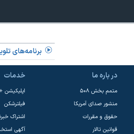
نرگس محمدی برنده جایزه نوبل صلح
همایش محافظه‌کاران آمریکا «سی‌پک»
صفحه‌های ویژه
سفر پرزیدنت ترامپ به چین
برنامه‌های تلوی
در باره ما
خدمات
متمم بخش ۵۰۸
اپلیکیشن +VOA
منشور صدای آمریکا
فیلترشکن
حقوق و مقررات
اشتراک خبرن
قوانین تالار
آگهی استخد