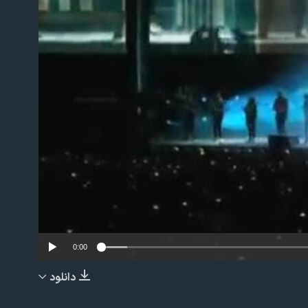
No m
0:00
دانلود
EMBED