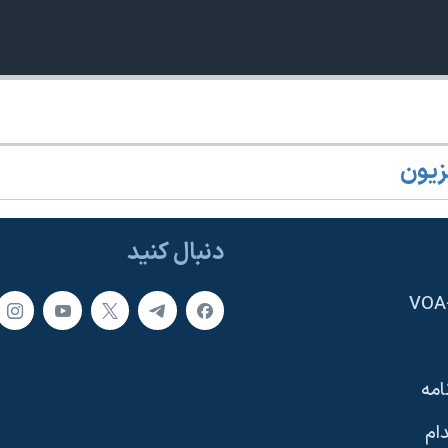
زیون
دنبال کنید
امه
ام