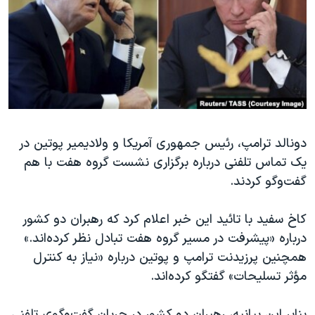
دنبال کنید
مستندها
فرهنگ و زندگی
حقوق شهروندی
انتخابات ریاست جمهوری آمریکا ۲۰۲۴
اقتصادی
حمله جمهوری اسلامی به اسرائیل
رمز مهسا
علم و فناوری
زبانهای مختلف
اسرائیل در جنگ
ورزش زنان در ایران
گالری عکس
اعتراضات زن، زندگی، آزادی
دونالد ترامپ، رئیس جمهوری آمریکا و ولادیمیر پوتین در
یک تماس تلفنی درباره برگزاری نشست گروه هفت با هم
آرشیو پخش زنده
مجموعه مستندهای دادخواهی
گفت‌وگو کردند.
تریبونال مردمی آبان ۹۸
دادگاه حمید نوری
کاخ سفید با تائید این خبر اعلام کرد که رهبران دو کشور
درباره «پیشرفت در مسیر گروه هفت تبادل نظر کرده‌اند.»
چهل سال گروگان‌گیری
همچنین پرزیدنت ترامپ و پوتین درباره «نیاز به کنترل
قانون شفافیت دارائی کادر رهبری ایران
مؤثر تسلیحات» گفتگو کرد‌ه‌اند.
اعتراضات مردمی آبان ۹۸
بنابر این بیانیه، رهبران دو کشور در جریان گفت‌وگوی تلفنی