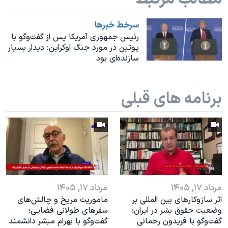
اسرائیل در جنگ
نرگس محمدی برنده جایزه نوبل صلح
سرخط خبرها
رئیس جمهوری آمریکا پس از گفت‌وگو با
همایش محافظه‌کاران آمریکا «سی‌پک»
پوتین در مورد جنگ اوکراین: دیدار بسیار
سازنده‌ای بود
صفحه‌های ویژه
سفر پرزیدنت ترامپ به چین
برنامه های قبلی
مرداد ۱۷, ۱۴۰۵
مرداد ۱۷, ۱۴۰۵
اثر ساز‌و‌کارهای بین المللی بر
ماموریت مریخ و چالش‌های
وضعیت حقوق بشر در ایران؛
سفرهای طولانی فضایی؛
گفت‌وگو با فریدون رحمانی
گفت‌وگو با بهرام مبشر دانشمند