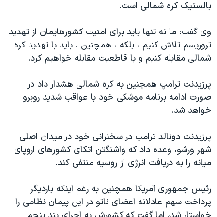
اسرائیل در جنگ
بالستیک کره شمالی است.
نرگس محمدی برنده جایزه نوبل صلح
وی گفت: ما نه تنها باید برای امنیت کشورهایمان از تهدید
همایش محافظه‌کاران آمریکا «سی‌پک»
تروریسم تلاش کنیم ، بلکه ، همچنین ، باید با تهدید کره
صفحه‌های ویژه
شمالی مقابله کنیم و با قاطعیت مقابله خواهیم کرد.
سفر پرزیدنت ترامپ به چین
پرزیدنت ترامپ همچنین به کره شمالی هشدار داد در
صورت ادامه برنامه موشکی خود با عواقب شدید روبرو
خواهد شد.
پرزیدنت دونالد ترامپ در سخنرانی خود در میدان اصلی
شهر ورشو، وعده داد که واشنگتن اتکای کشورهای اروپای
میانه را به دریافت انرژی از روسیه منتفی کند.
رئیس جمهوری آمریکا همچنین به رغم اینکه باردیگر
پرداخت سهم عادلانه اعضای ناتو در این پیمان نظامی را
خواستار شد، اما گفت که کشورش به اجرای بند پنجم