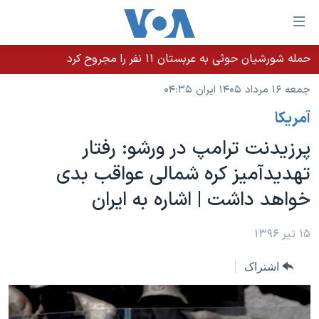
ینکهای
ابل
سترسی
حمله شورشیان حوثی به عربستان ۱۱ نفر را مجروح کرد
خانه
هش
جمعه ۱۶ مرداد ۱۴۰۵ ایران ۰۴:۳۵
نسخه سبک وب‌سایت
ه
آمريکا
حتوای
موضوع ها
صلی
پرزیدنت ترامپ در ورشو: رفتار
برنامه های تلویزیونی
ایران
هش
تهدیدآمیز کره شمالی عواقب بدی
جدول برنامه ها
ه
آمریکا
خواهد داشت | اشاره به ایران
فحه
صفحه‌های ویژه
جهان
صلی
فرکانس‌های صدای آمریکا
ورزشی
جام جهانی ۲۰۲۶
۱۵ تیر ۱۳۹۶
هش
پخش رادیویی
ه
گزیده‌ها
عملیات خشم حماسی
اشتراک
ستجو
۲۵۰سالگی آمریکا
ویژه برنامه‌ها
یادگیری زبان انگلیسی
ویدیوها
بایگانی برنامه‌های تلویزیونی