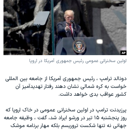
دنبال کنید
مستندها
فرهنگ و زندگی
حقوق شهروندی
انتخابات ریاست جمهوری آمریکا ۲۰۲۴
اقتصادی
حمله جمهوری اسلامی به اسرائیل
رمز مهسا
علم و فناوری
زبانهای مختلف
اسرائیل در جنگ
ورزش زنان در ایران
گالری عکس
اعتراضات زن، زندگی، آزادی
اولین سخنرانی عمومی رئیس جمهوری آمریکا در اروپا
آرشیو پخش زنده
مجموعه مستندهای دادخواهی
دونالد ترامپ ، رئیس جمهوری آمریکا از جامعه بین المللی
تریبونال مردمی آبان ۹۸
خواست به کره شمالی نشان دهند رفتار تهدیدآمیز آن
دادگاه حمید نوری
کشور عواقب بدی خواهد داشت.
چهل سال گروگان‌گیری
پرزیدنت ترامپ در اولین سخنرانی عمومی در خاک اروپا که
قانون شفافیت دارائی کادر رهبری ایران
روز پنجشنبه ۱۵ تیر در ورشو ایراد شد، گفت ، وظیفه جامعه
اعتراضات مردمی آبان ۹۸
جهانی نه تنها شکست تروریسم بلکه مهار برنامه موشک