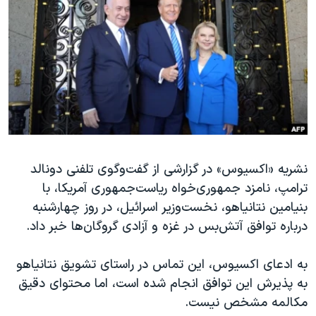
دنبال کنید
مستندها
فرهنگ و زندگی
حقوق شهروندی
انتخابات ریاست جمهوری آمریکا ۲۰۲۴
اقتصادی
حمله جمهوری اسلامی به اسرائیل
رمز مهسا
علم و فناوری
زبانهای مختلف
اسرائیل در جنگ
ورزش زنان در ایران
گالری عکس
اعتراضات زن، زندگی، آزادی
آرشیو پخش زنده
مجموعه مستندهای دادخواهی
نشریه «اکسیوس» در گزارشی از گفت‌و‌گوی تلفنی دونالد
ترامپ، نامزد جمهوری‌خواه ریاست‌جمهوری آمریکا، با
تریبونال مردمی آبان ۹۸
بنیامین نتانیاهو، نخست‌وزیر اسرائیل، در روز چهارشنبه
دادگاه حمید نوری
درباره توافق آتش‌بس در غزه و آزادی گروگان‌ها خبر داد.
چهل سال گروگان‌گیری
به ادعای اکسیوس، این تماس در راستای تشویق نتانیاهو
قانون شفافیت دارائی کادر رهبری ایران
به پذیرش این توافق انجام شده است، اما محتوای دقیق
اعتراضات مردمی آبان ۹۸
مکالمه مشخص نیست.