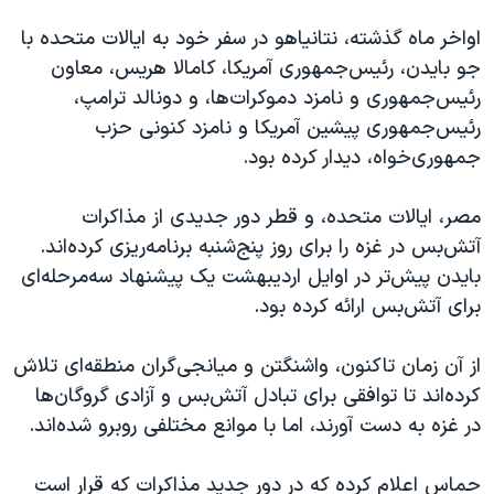
اسرائیل در جنگ
اواخر ماه گذشته، نتانیاهو در سفر خود به ایالات متحده با
نرگس محمدی برنده جایزه نوبل صلح
جو بایدن، رئیس‌جمهوری آمریکا، کامالا هریس، معاون
همایش محافظه‌کاران آمریکا «سی‌پک»
رئیس‌جمهوری و نامزد دموکرات‌ها، و دونالد ترامپ،
صفحه‌های ویژه
رئیس‌جمهوری پیشین آمریکا و نامزد کنونی حزب
جمهوری‌خواه، دیدار کرده بود.
سفر پرزیدنت ترامپ به چین
مصر، ایالات متحده، و قطر دور جدیدی از مذاکرات
آتش‌بس در غزه را برای روز پنج‌شنبه برنامه‌ریزی کرده‌اند.
بایدن پیش‌تر در اوایل اردیبهشت یک پیشنهاد سه‌مرحله‌ای
برای آتش‌بس ارائه کرده بود.
از آن زمان تاکنون، واشنگتن و میانجی‌گران منطقه‌ای تلاش
کرده‌اند تا توافقی برای تبادل آتش‌بس و آزادی گروگان‌ها
در غزه به دست آورند، اما با موانع مختلفی روبرو شده‌اند.
حماس اعلام کرده که در دور جدید مذاکرات که قرار است