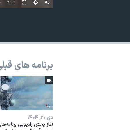
27:33
نرگس محمدی برنده جایزه نوبل صلح
همایش محافظه‌کاران آمریکا «سی‌پک»
صفحه‌های ویژه
سفر پرزیدنت ترامپ به چین
برنامه های قبل
دی ۲۰, ۱۴۰۴
آغاز پخش رادیویی برنامه‌ها