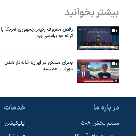
بیشتر بخوانید
رقص معروف رئیس‌جمهوری آمریکا با
ترانه «وای‌ام‌سی‌ای»
بحران مسکن در ایران؛ خانه‌دار شدن
دورتر از همیشه
در باره ما
خدمات
متمم بخش ۵۰۸
اپلیکیشن +VOA