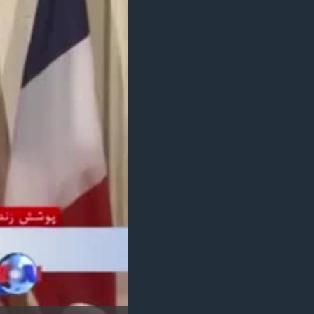
مستندها
فرهنگ و زندگی
حقوق شهروندی
انتخابات ریاست جمهوری آمریکا ۲۰۲۴
اقتصادی
حمله جمهوری اسلامی به اسرائیل
رمز مهسا
علم و فناوری
اسرائیل در جنگ
ورزش زنان در ایران
گالری عکس
اعتراضات زن، زندگی، آزادی
آرشیو پخش زنده
مجموعه مستندهای دادخواهی
تریبونال مردمی آبان ۹۸
دادگاه حمید نوری
چهل سال گروگان‌گیری
قانون شفافیت دارائی کادر رهبری ایران
اعتراضات مردمی آبان ۹۸
اسرائیل در جنگ