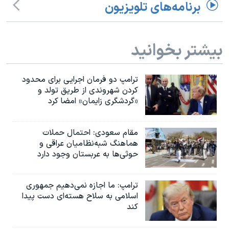
اسرائیل در جنگ
برنامه‌های تلویزیون
نرگس محمدی برنده جایزه نوبل صلح
همایش محافظه‌کاران آمریکا «سی‌پک»
بیشتر بخوانید
صفحه‌های ویژه
سفر پرزیدنت ترامپ به چین
ترامپ دو فرمان اجرایی برای محدود
کردن شهروندی از طریق تولد و
«گردشگری زایمان» امضا کرد
مقام سعودی: احتمال حملات
هماهنگ شبه‌نظامیان عراقی و
حوثی‌ها به عربستان وجود دارد
ترامپ: ما اجازه نمی‌دهیم جمهوری
اسلامی به سلاح هسته‌ای دست پیدا
کند