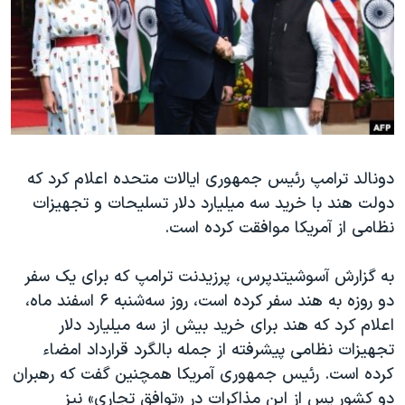
دنبال کنید
مستندها
فرهنگ و زندگی
حقوق شهروندی
انتخابات ریاست جمهوری آمریکا ۲۰۲۴
اقتصادی
حمله جمهوری اسلامی به اسرائیل
رمز مهسا
علم و فناوری
زبانهای مختلف
اسرائیل در جنگ
ورزش زنان در ایران
دونالد ترامپ رئیس جمهوری ایالات متحده اعلام کرد که
گالری عکس
اعتراضات زن، زندگی، آزادی
دولت هند با خرید سه میلیارد دلار تسلیحات و تجهیزات
آرشیو پخش زنده
مجموعه مستندهای دادخواهی
نظامی از آمریکا موافقت کرده است.
تریبونال مردمی آبان ۹۸
به گزارش آسوشیتدپرس، پرزیدنت ترامپ که برای یک سفر
دادگاه حمید نوری
دو روزه به هند سفر کرده است، روز سه‌شنبه ۶ اسفند ماه،
چهل سال گروگان‌گیری
اعلام کرد که هند برای خرید بیش از سه میلیارد دلار
قانون شفافیت دارائی کادر رهبری ایران
تجهیزات نظامی پیشرفته از جمله بالگرد قرارداد امضاء
کرده است. رئیس جمهوری آمریکا همچنین گفت که رهبران
اعتراضات مردمی آبان ۹۸
دو کشور پس از این مذاکرات در «توافق تجاری» نیز