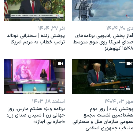
اسرائیل در جنگ
نرگس محمدی برنده جایزه نوبل صلح
همایش محافظه‌کاران آمریکا «سی‌پک»
دی ۲۰, ۱۴۰۴
آذر ۲۷, ۱۴۰۴
صفحه‌های ویژه
آغاز پخش رادیویی برنامه‌های
پوشش زنده | سخنرانی دونالد
صدای آمریکا روی موج متوسط
ترامپ خطاب به مردم آمریکا
سفر پرزیدنت ترامپ به چین
۱۵۴۸ کیلوهرتز
مهر ۰۳, ۱۴۰۴
اسفند ۱۸, ۱۴۰۳
پوشش زنده | روز دوم
برنامه ویژه هشتم مارس، روز
هشتادمین نشست مجمع
جهانی زن | شنیدن صدای زن؛
عمومی سازمان ملل و سخنرانی
«اجازه بی اجازه»
منتخب جمهوری اسلامی