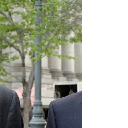
مستندها
فرهنگ و زندگی
حقوق شهروندی
انتخابات ریاست جمهوری آمریکا ۲۰۲۴
اقتصادی
حمله جمهوری اسلامی به اسرائیل
رمز مهسا
علم و فناوری
اسرائیل در جنگ
ورزش زنان در ایران
گالری عکس
اعتراضات زن، زندگی، آزادی
آرشیو پخش زنده
مجموعه مستندهای دادخواهی
تریبونال مردمی آبان ۹۸
دادگاه حمید نوری
چهل سال گروگان‌گیری
قانون شفافیت دارائی کادر رهبری ایران
اعتراضات مردمی آبان ۹۸
اسرائیل در جنگ