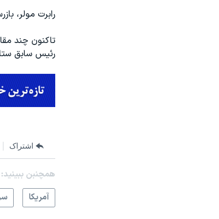
رابرت مولر، بازر
تاکنون چند مقام
رئیس سابق ستاد انتخاباتی در
اشتراک
همچنبن ببینید:
آمريکا
سر