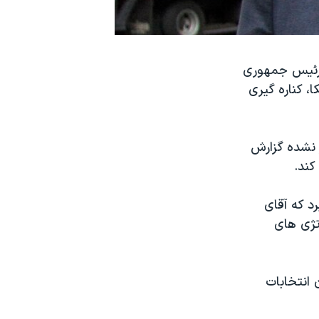
 رئیس جمهوری
ت ویژه مربوط به مداخله روسیه در انتخابات ۲۰۱۶ آمریکا، کناره گیری
 نشده گزارش
کند.
د که آقای
تژی های
 انتخابات