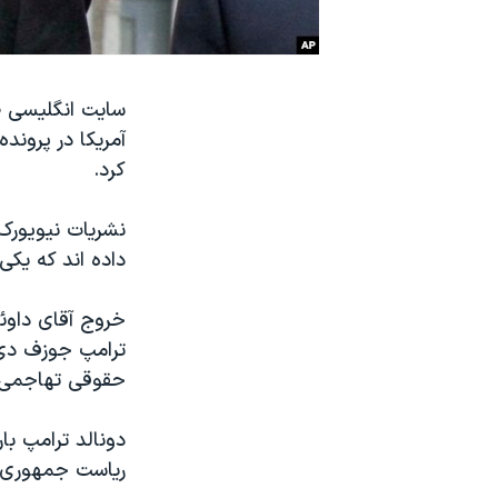
نرگس محمدی برنده جایزه نوبل صلح
همایش محافظه‌کاران آمریکا «سی‌پک»
سایت انگلیسی ص
صفحه‌های ویژه
سفر پرزیدنت ترامپ به چین
کرد.
نشریات نیویورک 
داده اند که یک
خروج آقای داوئ
ترامپ جوزف دی ج
حقوقی تهاجمی ت
دونالد ترامپ با
ریاست جمهوری سال ۲۰۱۶ آمریکا را 