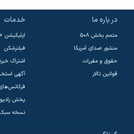
در باره ما
خدمات
متمم بخش ۵۰۸
اپلیکیشن +VOA
منشور صدای آمریکا
فیلترشکن
حقوق و مقررات
اشتراک خبرن
قوانین تالار
آگهی استخد
فرکانس‌های 
پخش رادیو
یادگیری زبان انگلیسی
نسخه سبک 
دنبال کنید