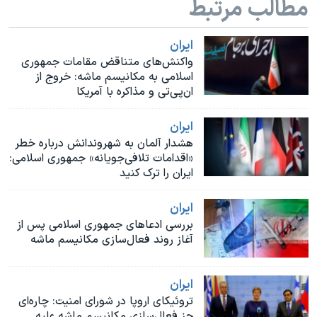
مطالب مرتبط
اسرائیل در جنگ
نرگس محمدی برنده جایزه نوبل صلح
ايران
همایش محافظه‌کاران آمریکا «سی‌پک»
واکنش‌های متناقض مقامات جمهوری
اسلامی به مکانیسم ماشه: خروج از
صفحه‌های ویژه
ان‌پی‌تی و مذاکره با آمریکا
سفر پرزیدنت ترامپ به چین
ايران
هشدار آلمان به شهروندانش درباره خطر
«اقدامات تلافی‌جویانه» جمهوری اسلامی:
ایران را ترک کنید
ايران
بررسی ادعاهای جمهوری اسلامی پس از
آغاز روند فعال‌سازی مکانیسم ماشه
ايران
تروئیکای اروپا در شورای امنیت: چاره‌ای
جز فعال‌سازی مکانیسم ماشه علیه