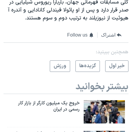
کلی مسابقات قهرمانی جهان، باربارا ریوروس شیلیایی در
اسرائیل در جنگ
صدر قرار دارد و پس از او پائولا فیندلی کانادایی و آندره آ
نرگس محمدی برنده جایزه نوبل صلح
هیوئیت از نیوزیلند به ترتیب دوم و سوم هستند.
همایش محافظه‌کاران آمریکا «سی‌پک»
صفحه‌های ویژه
اشتراک
Follow us
سفر پرزیدنت ترامپ به چین
همچنبن ببینید:
خبر اول
گزيده‌ها
ورزش
بیشتر بخوانید
خروج یک میلیون کارگر از بازار کار
رسمی در ایران