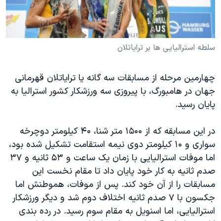
دنبال کنید
مستندها
فرهنگ و زندگی
حقوق شهروندی
انتخابات ریاست جمهوری آمریکا ۲۰۲۴
اقتصادی
حمله جمهوری اسلامی به اسرائیل
سلطه استرالیایی ها بر ترایاتلان
رمز مهسا
علم و فناوری
زبانهای مختلف
چهارمین مرحله از مسابقات سه گانه یا ترایاتلان قهرمانی
اسرائیل در جنگ
ورزش زنان در ایران
جهان در هامبورگ، با پیروزی سه ورزشکار کشور استرالیا به
گالری عکس
اعتراضات زن، زندگی، آزادی
پایان رسید.
آرشیو پخش زنده
مجموعه مستندهای دادخواهی
در این مسابقه که از ۱۵۰۰ متر شنا، ۴۰ کیلومتر دوچرخه
تریبونال مردمی آبان ۹۸
سواری و ۱۰ کیلومتر دوی نیمه استقامت تشکیل شده بود،
دادگاه حمید نوری
اما موفات استرالیایی با زمان یک ساعت و ۵۳ ثانیه و ۳۷
صدم ثانیه به کار خود پایان داد تا مقام نخست این
چهل سال گروگان‌گیری
مسابقات را از آن خود کند. پس از موفات، هموطنش اما
قانون شفافیت دارائی کادر رهبری ایران
جکسون با ۷ صدم ثانیه اختلاف دوم شد و دیگر ورزشکار
اعتراضات مردمی آبان ۹۸
استرالیایی، اما اسنویل به مقام سوم رسید. در رده بندی