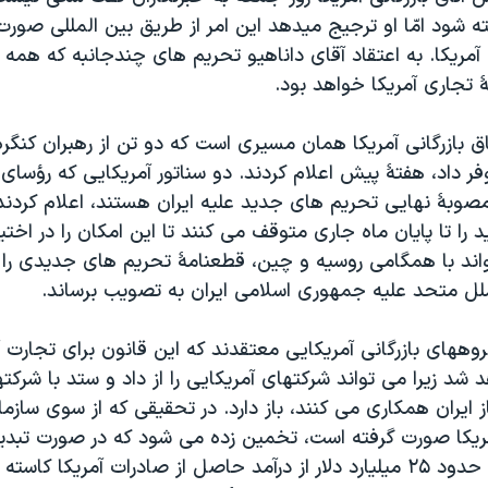
خته شود امّا او ترجيج ميدهد اين امر از طريق بين المللی صورت 
آمريکا. به اعتقاد آقای داناهيو تحريم های چندجانبه که همه 
 تجاری آمريکا خواهد بود.
ق بازرگانی آمريکا همان مسيری است که دو تن از رهبران کنگره
فر داد، هفتۀ پيش اعلام کردند. دو سناتور آمريکايی که رؤسا
وبۀ نهايی تحريم های جديد عليه ايران هستند، اعلام کردند 
را تا پايان ماه جاری متوقف می کنند تا اين امکان را در اختيا
تواند با همگامی روسيه و چين، قطعنامۀ تحريم های جديدی را 
لل متحد عليه جمهوری اسلامی ايران به تصويب برساند.
ههای بازرگانی آمريکايی معتقدند که اين قانون برای تجارت آ
 شد زيرا می تواند شرکتهای آمريکايی را از داد و ستد با شرکته
 ايران همکاری می کنند، باز دارد. در تحقيقی که از سوی سازما
مريکا صورت گرفته است، تخمين زده می شود که در صورت تبد