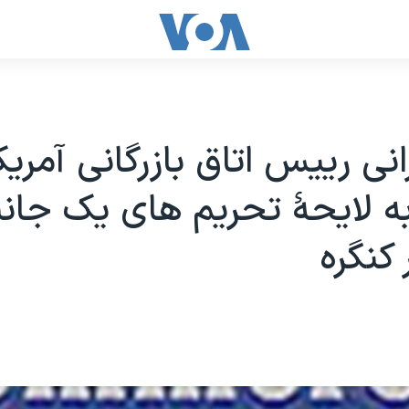
رانی ريیس اتاق بازرگانی آمریک
 لایحۀ تحریم های یک جانب
 کنگره