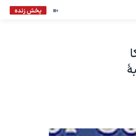
پخش زنده
ا
ۀ