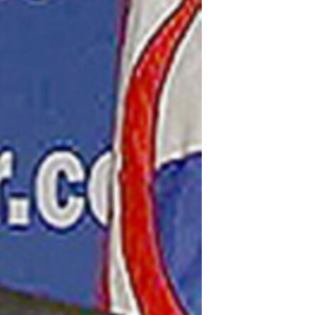
مستندها
فرهنگ و زندگی
حقوق شهروندی
انتخابات ریاست جمهوری آمریکا ۲۰۲۴
اقتصادی
حمله جمهوری اسلامی به اسرائیل
رمز مهسا
علم و فناوری
اسرائیل در جنگ
ورزش زنان در ایران
گالری عکس
اعتراضات زن، زندگی، آزادی
آرشیو پخش زنده
مجموعه مستندهای دادخواهی
تریبونال مردمی آبان ۹۸
دادگاه حمید نوری
چهل سال گروگان‌گیری
قانون شفافیت دارائی کادر رهبری ایران
اعتراضات مردمی آبان ۹۸
اسرائیل در جنگ