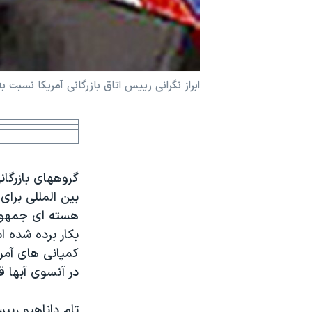
نرگس محمدی برنده جایزه نوبل صلح
همایش محافظه‌کاران آمریکا «سی‌پک»
صفحه‌های ویژه
ابراز نگرانی ريیس اتاق بازرگانی آمریکا نسبت 
سفر پرزیدنت ترامپ به چین
گروههای بازرگان
بين المللی برای
هسته ای جمهوری 
بکار برده شده ا
کمپانی های آمري
در آنسوی آبها قر
تام داناهيو ريي