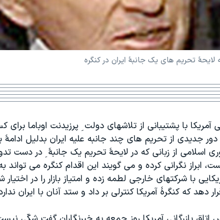
به لایحۀ تحریم های یک جانبۀ ايران در کنگره
ی آمريکا با پشتيبانی از تلاشهای دولت ِ پرزيدنت اوباما برای
 دور جديدی از تحريم های چند جانبه عليه ايران بدليل ادامۀ ب
اسلامی از زبانی که در لايحۀ تحريم يک جانبۀ ِ در دست تدوي
ست، ابراز نگرانی کرده و می گويند اين اقدام کنگره می تواند ب
کايی با شرکتهای خارجی لطمه زده و امتياز بازار را در اختيار 
ار دهد که کنگرۀ آمريکا کنترلی بر داد و ستد آنان با ايران ندارد
س اتاق بازرگانی آمريکا روز جمعه به خبرنگاران گفت شکّی نيس