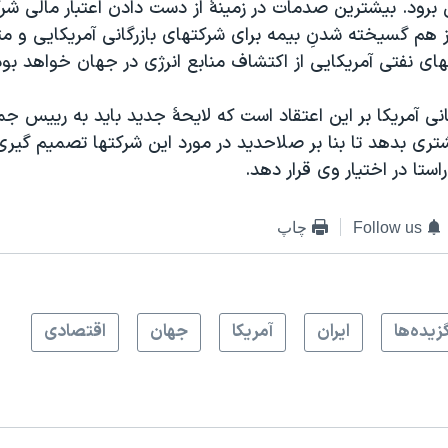
ن برود. بيشترين صدمات در زمينۀ از دست دادن اعتبار مالی ش
از هم گسيخته شدنِ بيمه برای شرکتهای بازرگانی آمريکايی و 
ای نفتی آمريکايی از اکتشاف منابع انرژی در جهان خواهد بود
انی آمريکا بر اين اعتقاد است که لايحۀ جديد بايد به رييس جم
ری بدهد تا بنا بر صلاحديد در مورد اين شرکتها تصميم گيری 
راستا در اختيار وی قرار دهد.
Follow us
چاپ
زيده‌ها
ايران
آمريکا
جهان
اقتصادی