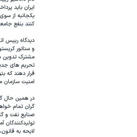
ايران بايد پردا
يکجانبه از سوی 
کنند بنفع جامعۀ
ديدگاه رييس اتا
و سناتور کريستو
مشترک تدوين مص
تحريم های جديد 
قرار دهند که ب
امنيت سازمان م
در همين حال گرو
گران تمام خواهد
صنايع نفت و گاز
توليدکنندگان آ