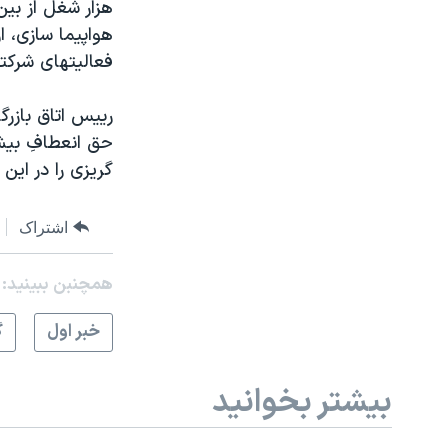
هزار شغل از بي
هواپيما سازی، 
فعاليتهای شرکته
رييس اتاق بازرگ
حق انعطافِ بيشت
گريزی را در اين 
اشتراک
همچنبن ببینید:
خبر اول
گ
بیشتر بخوانید