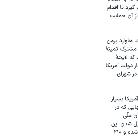
گيرد تا اقدام
از آن حمايت
، هاوارد برمن
ی مشترک کميتۀ
که لايحۀ
ر دولت آمريکا
در شورای
مريکا بسيار
ايی که در
ن ملّی
يل شدن اين
لايحه به قانون، حدود ۲۵ ميليارد دلار از درآمد حاصل از صادرات آمريکا کاسته شده و ۲۱۰