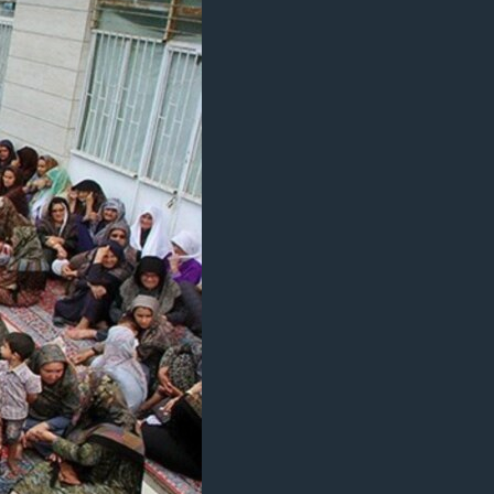
مستندها
فرهنگ و زندگی
حقوق شهروندی
انتخابات ریاست جمهوری آمریکا ۲۰۲۴
اقتصادی
حمله جمهوری اسلامی به اسرائیل
رمز مهسا
علم و فناوری
اسرائیل در جنگ
ورزش زنان در ایران
گالری عکس
اعتراضات زن، زندگی، آزادی
آرشیو پخش زنده
مجموعه مستندهای دادخواهی
تریبونال مردمی آبان ۹۸
دادگاه حمید نوری
چهل سال گروگان‌گیری
قانون شفافیت دارائی کادر رهبری ایران
اعتراضات مردمی آبان ۹۸
اسرائیل در جنگ