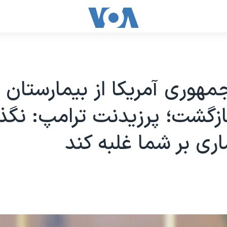
هوری آمریکا از بیمارستان ب
زگشت؛ پرزیدنت ترامپ: نگذا
اری بر شما غلبه کند