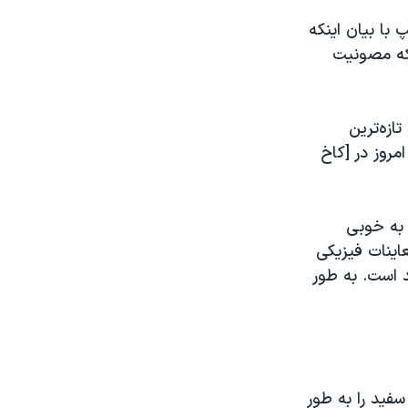
 با بيان اينكه
كه مصونيت
 تازه‌ترین
روز در [کاخ
 به خوبی
عاینات فیزیکی
اشباع گردشی اکسیژن خون او در سطح ۹۵ تا ۹۷ درصد است. به طور
سفید را به طور