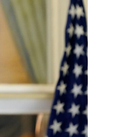
مستندها
فرهنگ و زندگی
حقوق شهروندی
انتخابات ریاست جمهوری آمریکا ۲۰۲۴
اقتصادی
حمله جمهوری اسلامی به اسرائیل
رمز مهسا
علم و فناوری
اسرائیل در جنگ
ورزش زنان در ایران
گالری عکس
اعتراضات زن، زندگی، آزادی
آرشیو پخش زنده
مجموعه مستندهای دادخواهی
تریبونال مردمی آبان ۹۸
دادگاه حمید نوری
چهل سال گروگان‌گیری
قانون شفافیت دارائی کادر رهبری ایران
اعتراضات مردمی آبان ۹۸
اسرائیل در جنگ