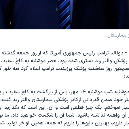
 بیمارستان.
 -
دونالد ترامپ رئیس جمهوری آمریکا که از روز جمعه گذشته به
ز پزشکی والتر رید بستری شده بود، عصر دوشنبه به کاخ سفید
چنین روز سه‌شنبه پزشک پرزیدنت ترامپ اعلام کرد «به طور ک
.»
پرزيدنت ترامپ دوشنبه شب دوشنبه ۱۴ مهر، پس از بازگشت به كاخ سفي
تر خود ضمن قدردانى ازكادر پزشكى بيمارستان والتر ريد گفت: 
یار آموختم. یک چیز قطعی است و آن، اين است که نگذارید این
ز آن واهمه نداشته باشيد. شما آن را شکست خواهيد داد. ما ب
ار داریم، بهترین داروها را داریم که همه، همین اواخر تولید شد