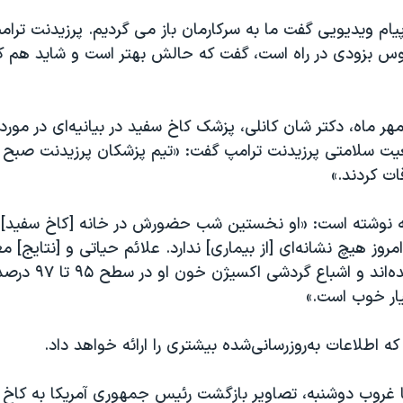
 پيام ويديويى گفت ما به سركارمان باز مى گرديم. پرزيدنت ترامپ
س بزودى در راه است، گفت که حالش بهتر است و شايد هم 
ز سه‌شنبه ۱۵ مهر ماه، دکتر شان کانلی، پزشک کاخ سفید در بیانیه‌ای در مورد
یت سلامتی پرزیدنت ترامپ گفت: «تیم پزشکان پرزیدنت صبح ام
ات کردند.»
یه نوشته است: «او نخستین شب حضورش در خانه [کاخ سفید]
روز هیچ نشانه‌ای [از بیماری] ندارد. علائم حیاتی و [نتایج] م
همگی ثابت مانده‌اند و 
ار خوب است.»
ه اطلاعات به‌روز‌رسانی‌شده بیشتری را ارائه خواهد داد.
ا غروب دوشنبه، تصاویر بازگشت رئیس جمهوری ‌آمریکا به کاخ 