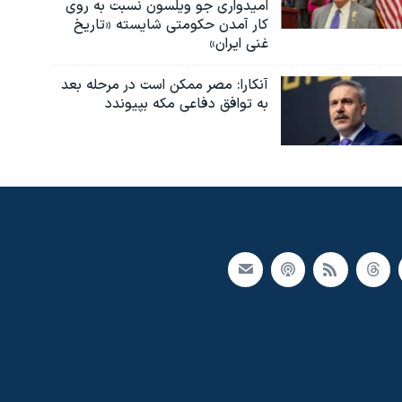
امیدواری جو ویلسون نسبت به روی
کار آمدن حکومتی شایسته «تاریخ
غنی ایران»
آنکارا: مصر ممکن است در مرحله بعد
به توافق دفاعی مکه بپیوندد