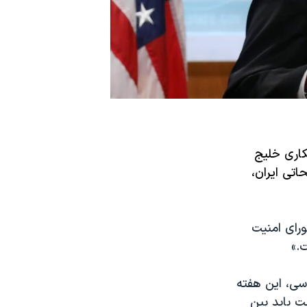
اری خلیج
تی ایران،
رای امنیت
ت.»
اسی، این هفته
ت باید بین