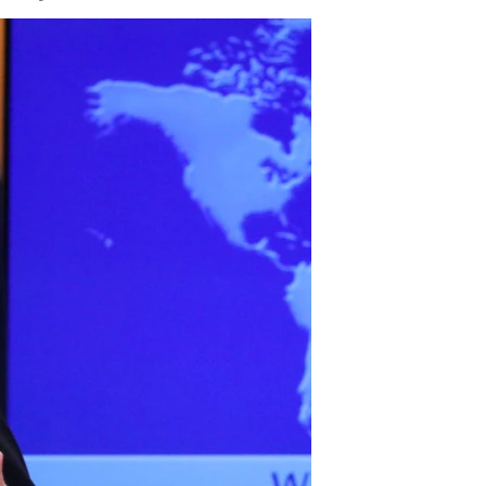
مستندها
فرهنگ و زندگی
حقوق شهروندی
انتخابات ریاست جمهوری آمریکا ۲۰۲۴
اقتصادی
حمله جمهوری اسلامی به اسرائیل
رمز مهسا
علم و فناوری
اسرائیل در جنگ
ورزش زنان در ایران
گالری عکس
اعتراضات زن، زندگی، آزادی
آرشیو پخش زنده
مجموعه مستندهای دادخواهی
تریبونال مردمی آبان ۹۸
دادگاه حمید نوری
چهل سال گروگان‌گیری
قانون شفافیت دارائی کادر رهبری ایران
اعتراضات مردمی آبان ۹۸
اسرائیل در جنگ