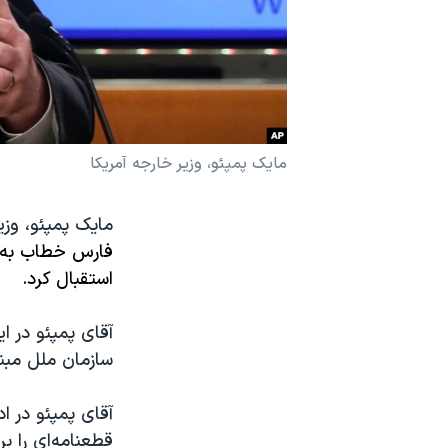
نرگس محمدی برنده جایزه نوبل صلح
همایش محافظه‌کاران آمریکا «سی‌پک»
صفحه‌های ویژه
سفر پرزیدنت ترامپ به چین
مایک پمپئو، وزیر خارجه آمریکا
مایک پمپئو، وزیر
فارس خطاب به ش
استقبال کرد.
آقای پمپئو در 
سازمان ملل مبنی 
آقای پمپئو در ا
قطعنامه‌ای را ب