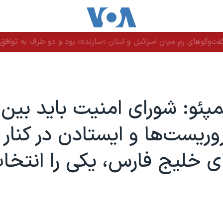
ت‌وگوهای رم میان اسرائیل و لبنان «سازنده» بود و دو طرف به توافق ن
پئو: شورای امنیت باید بین
وریست‌ها و ایستادن در کنار
 خلیج فارس، یکی را انتخا