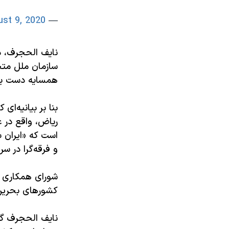
st 9, 2020
— VOA Farsi (@VOAIran)
نایف الحجرف، دب
سازمان ملل متحد
همسایه دست برن
بنا بر بیانیه‌ا
ریاض، واقع در 
است که «ایران 
و فرقه‌گرا در سر
شورای همکاری خ
کشورهای بحرین،