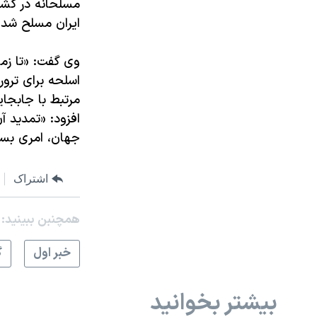
مسلحانه در کشو
ایران مسلح شده
وی گفت:‌ «تا زما
اسلحه برای ترور
مرتبط با جابجای
افزود: «تمدید 
جهان، امری بسی
اشتراک
همچنبن ببینید:
خبر اول
گ
بیشتر بخوانید