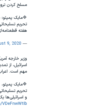
مسلح کردن تروری
🔷مایک پمپئو: 
تحریم تسلیحاتی ع
هفته قطعنامه‌ای
st 9, 2020
— VOA Farsi (@VOAIran)
وزیر خارجه آمر
اسرائیل، از تمد
مهم است. اعراب 
🔷مایک پمپئو، و
تحریم تسلیحاتی 
و اسرائیلی‌ها ی
om/VDeFnwWtIb