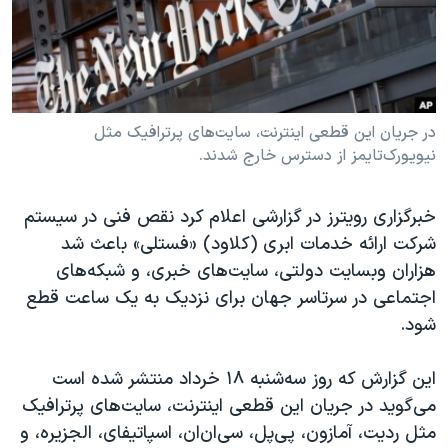
دنبال کنید
مستندها
فرهنگ و زندگی
حقوق شهروندی
انتخابات ریاست جمهوری آمریکا ۲۰۲۴
اقتصادی
حمله جمهوری اسلامی به اسرائیل
رمز مهسا
علم و فناوری
در جریان این قطعی اینترنت، سایت‌های پرترافیک مثل
زبانهای مختلف
نیویورک‌تایمز از دسترس خارج شدند.
اسرائیل در جنگ
ورزش زنان در ایران
گالری عکس
اعتراضات زن، زندگی، آزادی
خبرگزاری رویترز در گزارشی اعلام کرد نقص فنی در سیستم
آرشیو پخش زنده
مجموعه مستندهای دادخواهی
شرکت ارائه خدمات ابری (کلاود) «فستلی» باعث شد
هزاران وبسایت دولتی، سایت‌های خبری، و شبکه‌های
تریبونال مردمی آبان ۹۸
اجتماعی در سرتاسر جهان برای نزدیک به یک ساعت قطع
دادگاه حمید نوری
شود.
چهل سال گروگان‌گیری
این گزارش که روز سه‌شنبه ۱۸ خرداد منتشر شده است
قانون شفافیت دارائی کادر رهبری ایران
می‌گوید در جریان این قطعی اینترنت، سایت‌های پرترافیک
اعتراضات مردمی آبان ۹۸
مثل رد‌یت، آمازون، پی‌پل، سی‌ان‌ان، اسپاتیفای، الجزیره، و