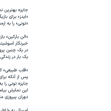
جایزه بهترین نم
«ایدز» برای باز
«تونی» را به ارمغ
«الن بارکین» ب
خبرنگار آسوشیتد
در یک چنین پرو
یک بار در زندگی 
«قلب طبیعی» ک
پس از آنکه برای
جایزه تونی را ب
این نمایش بیامو
دوران پیروزی ما
امسال به خاطر 