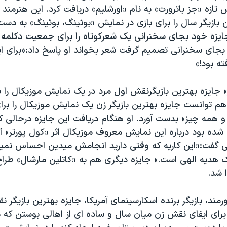
تازه «جز باترورث» به نام «اورشلیم» دریافت کرد. این هنرمن
ن بازیگر سال را برای بازی در نمایش «بوئینگ، بوئینگ» به دست
ایزه خود بجای سخنرانی یک شعرکوتاه را برای جمعیت دکلمه کر
 بجای سخنرانی تصمیم گرفت شعر بخواند او پاسخ داد:«برای ای
ه بود!»
ز» جایزه بهترین بازیگرنقش اول مرد در یک نمایش موزیکال را 
م توانست جایزه بهترین بازیگر زن یک نمایش موزیکال را برای
 همه چیز» بدست آورد. او هنگام دریافت این جایزه درحالی ک
 بود درباره این نمایش معروف موزیکال اثر «کول پورتر» آ
ی گفت:«این کاریه که وقتی دارید انجامش میدین احساس نمیکن
ک هدیه الهی است.» جایزه دیگری هم به «کاتلین مارشال» طر
 شد.
د، بازیگر برنده اسکارسینمای آمریکا، جایزه بهترین بازیگر 
رای ایفای نقش زن میان سال و ساده ای از اهالی بوستن که 