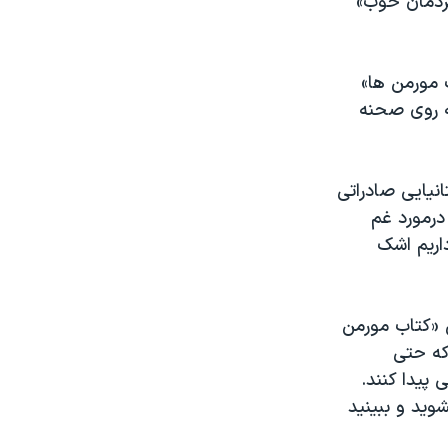
ردمان خوب»
ب مورمن ها»
به روی صحنه
انیایی صادراتی
درمورد غم
اریم اشک
ش «کتاب مورمن
که حتی
پیدا کنند.
وید و ببینید