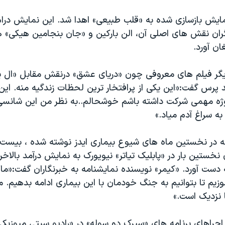
ایش بازسازی شده به «قلب طبیعی» اهدا شد. این نمایش درام 
یگران نقش های اصلی آن، الن بارکین و «جان بنجامین هیکی» 
ان آورد.
ازیگر فیلم های معروفی چون «دریای عشق» درنقش مقابل «ال پا
 پرس گفت:«این یکی از پرافتخار ترین لحظات زندگیه منه. این 
ژه مهمی شرکت داشته باشم خوشحالم..به نظر من این شانس
به سراغ آدم میاد.»
ه در نخستین ماه های شیوع بیماری ایدز نوشته شده ، بیس
 نخستین بار در «پابلیک تیاتر» نیویورک به نمایش درآمد بالاخ
ه دست آورد. «کیمر» نویسنده نمایشنامه به خبرنگاران گفت:«ما
زیم تا بتوانیم به جنگ خودمان با این بیماری ادامه بدهیم. 
 نزدیک است.»
اجراهای برنامه های «سیرک دو سوله» در «رادیو سیتی میوزیک