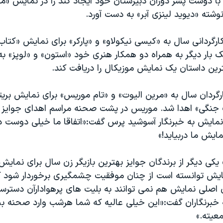
 دوست پسر دوران دبیرستان خود ایجاد کند را در نمایش «م
ارگردانی سال به «کیسی نیکولاو» و «پارکر» برای نمایش «کتا
یک بار دیگر به همراه دو همکار هنری خود «استون» و «لوپز» 
ترین داستان یک نمایش موزیکال را دریافت کند.
رگردان سال به «مرین الیوت» و «تام موریس» برای نمایش بریت
ب جنگی» اهدا شد. موریس در پشت صحنه مراسم اهدای جوایز 
 نمایش به خبرنگار آسوشید پرس گفت:«اتفاقا ما خیلی دوست د
ایش ما دربیاید!»
یکی دیگر از برندگان جوایز بهترین بازیگر زن سال برای نمای
مایش توانسته است از چنان موفقیت چشمگیری برخوردار شود 
 اصلی نمایش هم نمی توانند به بلیت های پرهوادارآن دسترسی 
 خبرنگاران گفت:«این خیلی عالیه که شما هرشب وارد صحنه بش
معیته.»