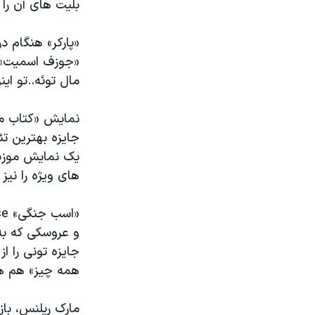
بلیت های آن را 
«پارکر» هنگام د
«جوزف اسمیت» پ
مال توئه..تو این
جایزه بهترین تئ
یک نمایش موزیک
های ویژه را نیز
و عروسکی که به
جایزه تونی را ا
همه چیز» هم هر
مارک ریلنس، بازی