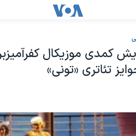
ی
ش کمدی موزیکال کفرآمیزبر
ایز تئاتری «تونی»