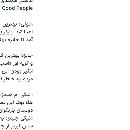
عاطفی مجددی با
Good People نوشته «دیوید لینزی آبر» به دست آورد.
«تونی» بهترین ک
اهدا شد. پارکر 
آمد تا جایزه به
جایزه بهترین کا
و گریه آور «اس
انگیز بودن این
مردم به خاطر نم
«نیکی ام جیمز» 
ها» بود. این ن
دوستان بازیگران
«نیکی جیمز» به
سالن لبریز از ج