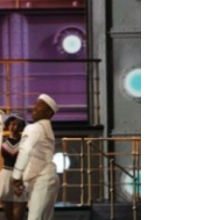
مستندها
فرهنگ و زندگی
حقوق شهروندی
انتخابات ریاست جمهوری آمریکا ۲۰۲۴
اقتصادی
حمله جمهوری اسلامی به اسرائیل
رمز مهسا
علم و فناوری
اسرائیل در جنگ
ورزش زنان در ایران
گالری عکس
اعتراضات زن، زندگی، آزادی
آرشیو پخش زنده
مجموعه مستندهای دادخواهی
تریبونال مردمی آبان ۹۸
دادگاه حمید نوری
چهل سال گروگان‌گیری
قانون شفافیت دارائی کادر رهبری ایران
اعتراضات مردمی آبان ۹۸
اسرائیل در جنگ