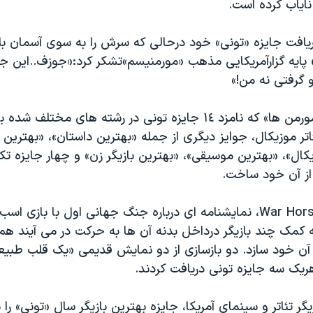
نایاب کرده است.
ریافت جایزه «تونی» خود درحالی که سرش را به سوی آسمان بلن
ایه گزارآمریکایی مذهب «مورمنیسم»تشکر کرد:«جوزف..این جای
و گرفتی نه من!»
نمایش «کتاب مورمن ها» که نامزد ١٤ جایزه تونی در رشته های مختلف
اتر موزیکال، جوایز دیگری از جمله «بهترین داستان»، «بهترین ک
ال»، «بهترین موسیقی»، «بهترین بازیگر زن» و چهار جایزه تک
 از آن خود ساخت.
«اسب جنگی» War Horse، نمایشنامه ای درباره جنگ جهانی اول با بازی
 کمک چند بازیگر درداخل بدنه آن ها به حرکت در می آیند هم
ز آن خود سازد. دو بازسازی از دو نمایش قدیمی «یک قلب طبیع
یک سه جایزه تونی دریافت کردند.
گر تئاتر و سینمای آمریکا، جایزه بهترین بازیگر سال «تونی» را ب