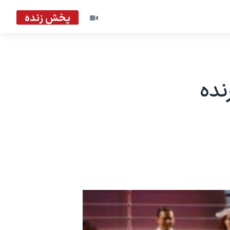
پخش زنده
نده