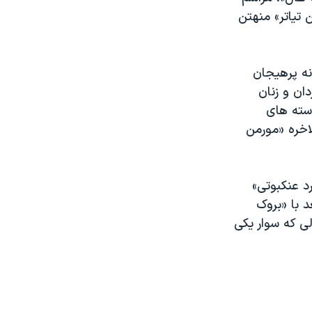
 تیاتر» منهتن
نه پرهیجان
دان و زنان
سته های
لاخره «مورمن
د عنکبوتی»
 با «بروک
ی که سوار یکی