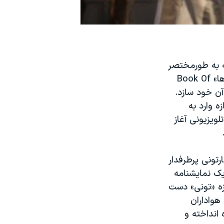
ه به طورمختصر
به آن «تونی» گفته می شود، نمایش کمدی - موزیکال وکفرآمیز «کتاب مورمن ها» Book Of
از آن خود سازد.
ه وارد به
ویزیونی آغاز
تونی پرطرفدار
وپز» یک نمایشنامه
ها برای نمایش «آونیو کیو»Avenue Q به جایزه «تونی» دست
هواداران
انداخته و