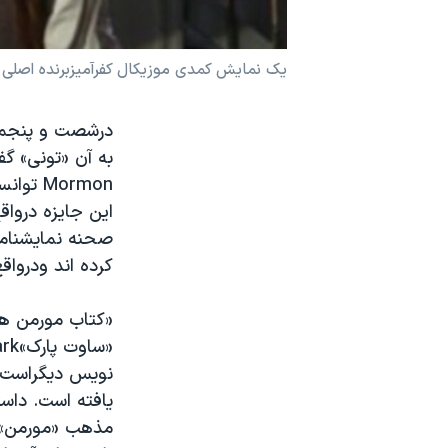
نرگس محمدی برنده جایزه نوبل صلح
همایش محافظه‌کاران آمریکا «سی‌پک»
یک نمایش کمدی موزیکال کفرآمیزبرنده اصلی ج
صفحه‌های ویژه
درشصت و پنجمین
سفر پرزیدنت ترامپ به چین
این جایزه درواق
صحنه نمایشنامه 
کرده اند ودرواق
«کتاب مورمن ها
یافته است. داس
مذهب «مورمن»، 