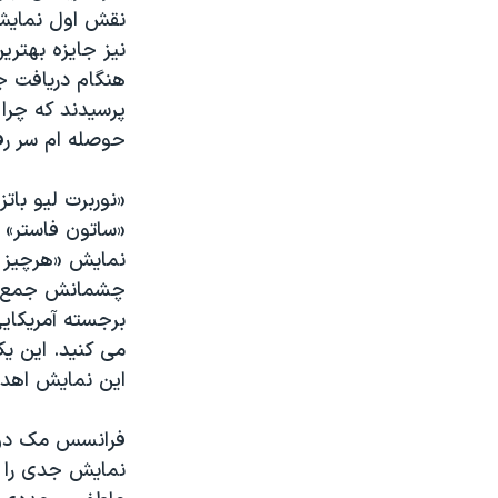
نقش اول نمایش 
نیز جایزه بهتری
هنگام دریافت ج
پرسیدند که چرا
حوصله ام سر رفت
«نوربرت لیو بات
«ساتون فاستر» ه
نمایش «هرچیز و
چشمانش جمع شده
برجسته آمریکای
می کنید. این ی
این نمایش اهدا
فرانسس مک دورمن
نمایش جدی را ب