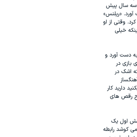
د سه سال پیش
 آورد. «ریلنس»
د. وقتی از او
نکه خیلی
به دست آورد و
 بازی در
ه اشک در
هنگساز
ید دارید کار
اح رقص های
نقش اول یک
می کوشد رابطه