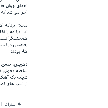
اهدای جوایز «ت
اجرا می شد که بجای ٦ هزار نفر گنجایش تنها ٣ 
مجری برنامه اه
این برنامه را آ
همجنسگرا نیست!
رقاصانی در لباس
ها» بودند.
«هریس» ضمن گرد
ساخته «جولی تی
شیلد» یک آهنگ 
از اسب های نما
اشتراک