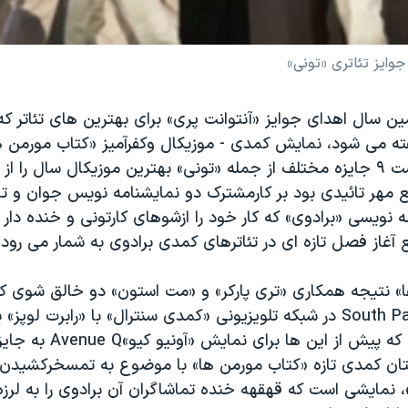
وایز تئاتری «تونی»
 سال اهدای جوایز «آنتوانت پری» برای بهترین های تئاتر ک
Mormon توانست ٩ جایزه مختلف از جمله «تونی» بهترین موزیکال سال را 
ع مهر تائیدی بود بر کارمشترک دو نمایشنامه نویس جوان و تاز
نویسی «برادوی» که کار خود را ازشوهای کارتونی و خنده دار تل
ع آغاز فصل تازه ای در تئاترهای کمدی برادوی به شمار می رود.
» نتیجه همکاری «تری پارکر» و «مت استون» دو خالق شوی کار
«ساوت پارک»South Park در شبکه تلویزیونی «کمدی سنترال» با «رابرت ل
نویس دیگراست که پیش از این 
تان کمدی تازه «کتاب مورمن ها» با موضوع به تمسخرکشیدن 
نمایشی است که قهقهه خنده تماشاگران آن برادوی را به لرزه 