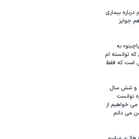
درباره بیماری
هم جوایز
چینو» به
که توانسته ام
ی است که فقط
ت و شش سال
ره توانست
 می خواهیم از
من می دانم
 هال»، مراسم