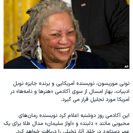
دنبال کنید
مستندها
فرهنگ و زندگی
حقوق شهروندی
انتخابات ریاست جمهوری آمریکا ۲۰۲۴
اقتصادی
حمله جمهوری اسلامی به اسرائیل
رمز مهسا
علم و فناوری
زبانهای مختلف
اسرائیل در جنگ
ورزش زنان در ایران
گالری عکس
اعتراضات زن، زندگی، آزادی
آرشیو پخش زنده
مجموعه مستندهای دادخواهی
تریبونال مردمی آبان ۹۸
تونی موریسون، نویسنده آمریکایی و برنده جایزه نوبل
ادبیات، بهار امسال از سوی آکادمی «هنرها و نامه‌ها» در
دادگاه حمید نوری
آمریکا مورد تجلیل قرار می گیرد.
چهل سال گروگان‌گیری
قانون شفافیت دارائی کادر رهبری ایران
این آکادمی روز دوشنبه اعلام کرد نویسنده رمان‌های
محبوبی مانند « دلبند» و «آواز سلیمان» مدال طلا برای یک
اعتراضات مردمی آبان ۹۸
عمر دستاورد در خلق آثار تخیلی را دریافت خواهد کرد.