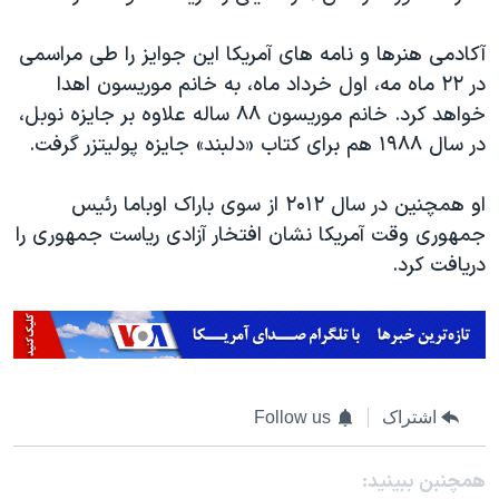
اسرائیل در جنگ
نرگس محمدی برنده جایزه نوبل صلح
آکادمی هنرها و نامه های آمریکا این جوایز را طی مراسمی
در ۲۲ ماه مه، اول خرداد ماه، به خانم موریسون اهدا
همایش محافظه‌کاران آمریکا «سی‌پک»
خواهد کرد. خانم موریسون ۸۸ ساله علاوه بر جایزه نوبل،
صفحه‌های ویژه
در سال ۱۹۸۸ هم برای کتاب «دلبند» جایزه پولیتزر گرفت.
سفر پرزیدنت ترامپ به چین
او همچنین در سال ۲۰۱۲ از سوی باراک اوباما رئیس
جمهوری وقت آمریکا نشان افتخار آزادی ریاست جمهوری را
دریافت کرد.
اشتراک
Follow us
همچنبن ببینید: