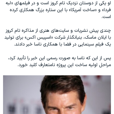
اسرائیل در جنگ
او یکی از دوستان نزدیک تام کروز است و در فیلمهای «لبه
فردا» و «ساخت آمریکا» با این ستاره بزرگ همکاری کرده
نرگس محمدی برنده جایزه نوبل صلح
است.
همایش محافظه‌کاران آمریکا «سی‌پک»
صفحه‌های ویژه
چندی پیش نشریات و سایت‌های هنری از مذاکره تام کروز
با ایلان ماسک، بنیانگذار شرکت «اسپیس اکس» برای تولید
سفر پرزیدنت ترامپ به چین
یک فیلم سینمایی در فضا با همکاری ناسا خبر دادند.
پس از این که ناسا به صورت رسمی این خبر را تأیید کرد،
مراحل اولیه ساخت این پروژه نامتعارف کلید خورد.