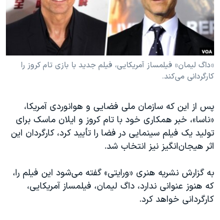
دنبال کنید
مستندها
فرهنگ و زندگی
حقوق شهروندی
انتخابات ریاست جمهوری آمریکا ۲۰۲۴
اقتصادی
حمله جمهوری اسلامی به اسرائیل
رمز مهسا
علم و فناوری
«داگ لیمان» فیلمساز آمریکایی، فیلم جدید با بازی تام کروز را
زبانهای مختلف
کارگردانی می‌کند.
اسرائیل در جنگ
ورزش زنان در ایران
گالری عکس
اعتراضات زن، زندگی، آزادی
پس از این که سازمان ملی فضایی و هوانوردی آمریکا،
آرشیو پخش زنده
مجموعه مستندهای دادخواهی
«ناسا»، خبر همکاری خود با تام کروز و ایلان ماسک برای
تولید یک فیلم‌ سینمایی در فضا را تأیید کرد، کارگردان این
تریبونال مردمی آبان ۹۸
اثر هیجان‌انگیز نیز انتخاب شد.
دادگاه حمید نوری
چهل سال گروگان‌گیری
به گزارش‌ نشریه هنری «ورایتی» گفته می‌شود این فیلم را،
که هنوز عنوانی ندارد، داگ لیمان، فیلمساز آمریکایی،
قانون شفافیت دارائی کادر رهبری ایران
کارگردانی خواهد کرد.
اعتراضات مردمی آبان ۹۸