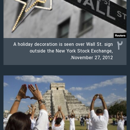
اسرائیل در جنگ
نرگس محمدی برنده جایزه نوبل صلح
همایش محافظه‌کاران آمریکا «سی‌پک»
صفحه‌های ویژه
۲
سفر پرزیدنت ترامپ به چین
A holiday decoration is seen over Wall St. sign
outside the New York Stock Exchange,
November 27, 2012.