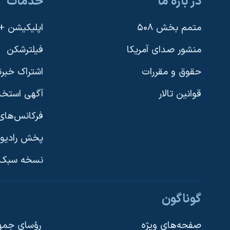
در باره ما
خدمات
متمم بخش ۵۰۸
اپلیکیشن +VOA
منشور صدای آمریکا
فیلترشکن
حقوق و مقررات
اشتراک خبرن
قوانین تالار
آگهی استخد
فرکانس‌های 
پخش رادیو
یادگیری زبان انگلیسی
نسخه سبک 
دنبال کنید
گوناگون
صفحه‌های ویژه
رؤسای جمهو