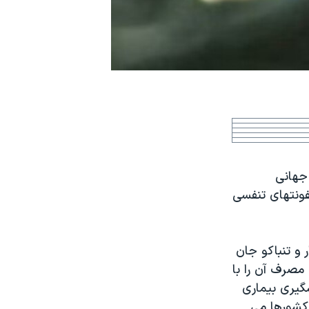
 جهانی
فونتهای تنفسی
گار و تنباکو جان
اهش مصرف آن را با
گيری بيماری
ر کشورها می