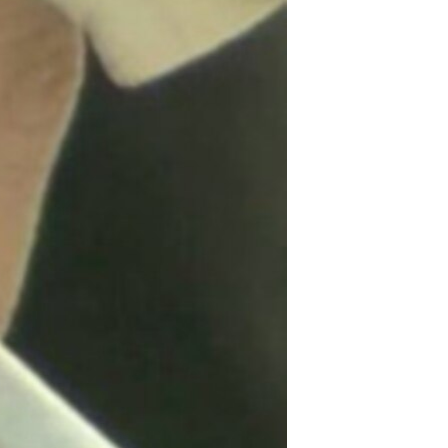
مستندها
فرهنگ و زندگی
حقوق شهروندی
انتخابات ریاست جمهوری آمریکا ۲۰۲۴
اقتصادی
حمله جمهوری اسلامی به اسرائیل
رمز مهسا
علم و فناوری
اسرائیل در جنگ
ورزش زنان در ایران
گالری عکس
اعتراضات زن، زندگی، آزادی
آرشیو پخش زنده
مجموعه مستندهای دادخواهی
تریبونال مردمی آبان ۹۸
دادگاه حمید نوری
چهل سال گروگان‌گیری
قانون شفافیت دارائی کادر رهبری ایران
اعتراضات مردمی آبان ۹۸
اسرائیل در جنگ