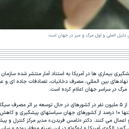
 دليل اصلی و اول مرگ و مير در جهان است
شگيری بيماری ها در آمريکا به استناد آمار منتشر شده سازمان
نهادهای بين المللی، مصرف دخانيات، تصادفات جاده ای و ع
همه ساله بيش از ۵ مليون نفر در کشورهای در حال توسعه بر اثر مصرف سي
می سپارند. اما تنها ۱۰ درصد از کشورهای جهان سياستهای پيشگيری و ک
اعمال می کنند. دکتر «تامس فريدن،» مدير مرکز کنترل و پيش
ی گويد الگوی آمريکا و اروگوئه در اين زمينه موفق بوده و ساي