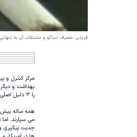
نرگس محمدی برنده جایزه نوبل صلح
همایش محافظه‌کاران آمریکا «سی‌پک»
صفحه‌های ویژه
فريدن: مصرف تنباکو و مشتقات آن به تنهايی
سفر پرزیدنت ترامپ به چین
مرکز کنترل و پي
بهداشت و ديگر 
را ۳ دليل اصلی مرگ در سراسر جهان اعلام کرده است.
جديت پيگيری و 
ها در آمريکا، م