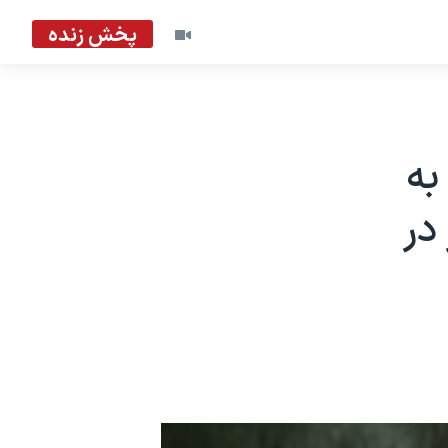
پخش زنده
به
در