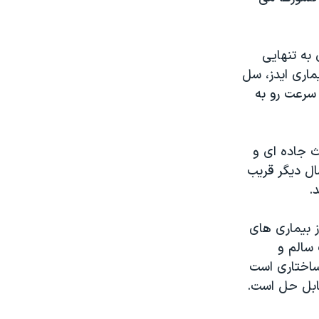
به تنهايی
 اول مرگ و مير در جهان است و به تنهايی بيش از مجموع ۳ بيماری ايدز، سل
 سرعت رو به
ث جاده ای و
سی و به گفته دکتر فريدن اگر اقدام عاجلی صورت نگيرد تا ۲۵ سال ديگر قريب
 بيماری های
 سالم و
ساختاری است
قابل حل است.