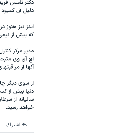
دکتر تامس فريدن
دليل آن کمبود 
ايدز نيز هنوز د
که بيش از نيمی ا
مدير مرکز کنترل
اچ آی وی مثبت ه
آنها از مراقبته
از سوی ديگر چاق
دنيا بيش از کسا
ساليانه از سرطا
خواهد رسيد.
اشتراک