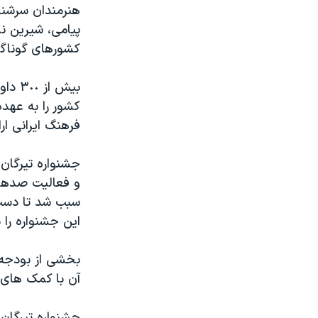
هنرمندان سرشن
نرگس محمدی برنده جایزه نوبل صلح
پیامی، شیرین ن
همایش محافظه‌کاران آمریکا «سی‌پک»
کشورهای گوناگو
صفحه‌های ویژه
بیش ا
سفر پرزیدنت ترامپ به چین
فرهنگ ایرانی ارا
و فعالیت صدها ه
سبب شد تا دست ا
این جشنواره را ب
بخشی از بودجه ب
آن با کمک های ا
جشنواره تیرگان از روز ١٨ تا ٢١ ژوییه