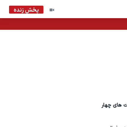
پخش زنده
یت های چهار