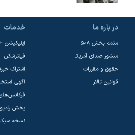
در باره ما
خدمات
متمم بخش ۵۰۸
اپلیکیشن +VOA
منشور صدای آمریکا
فیلترشکن
حقوق و مقررات
اشتراک خبرن
قوانین تالار
آگهی استخد
فرکانس‌های 
پخش رادیو
یادگیری زبان انگلیسی
نسخه سبک 
دنبال کنید