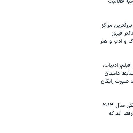
شنبه فعالیت
ت، یکی بزرگترین مراکز
تر فیروز
گ و ادب و هنر
اتر، نمایش فیلم، ادبیات،
ابقه داستان
به صورت رایگان
برگزارکنندگان جشنواره امسال موضوع «امید» را برای برنامه های هنری و فرهنگی سال ٢٠١٣
فته اند که