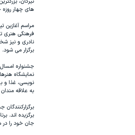
تیرگان، بزرگترین
مستندها
فرهنگ و زندگی
های چهار روزه خو
حقوق شهروندی
انتخابات ریاست جمهوری آمریکا ۲۰۲۴
اقتصادی
حمله جمهوری اسلامی به اسرائیل
فرهنگی هنری تو
رمز مهسا
علم و فناوری
نادری و نیز شخ
اسرائیل در جنگ
ورزش زنان در ایران
برگزار می شود.
گالری عکس
اعتراضات زن، زندگی، آزادی
آرشیو پخش زنده
مجموعه مستندهای دادخواهی
نمایشگاه هنرها
تریبونال مردمی آبان ۹۸
نویسی، غذا و با
دادگاه حمید نوری
به علاقه مندان 
چهل سال گروگان‌گیری
قانون شفافیت دارائی کادر رهبری ایران
برگزیده اند. برن
اعتراضات مردمی آبان ۹۸
جان خود را در 
اسرائیل در جنگ