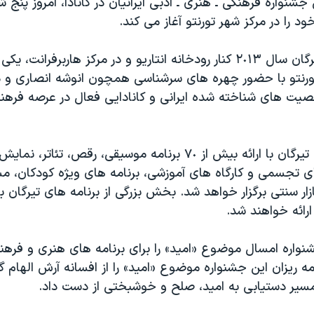
 جشنواره فرهنگی ـ هنری ـ ادبی ایرانیان در کانادا، امروز پنج 
د را در مرکز شهر تورنتو آغاز می کند.
مراسم آغازین تیرگان سال ٢٠١٣ کنار رودخانه انتاریو و در مرکز هاربرفران
رنتو با حضور چهره های سرشناسی همچون انوشه انصاری و دک
صیت های شناخته شده ایرانی و کانادایی فعال در عرصه فرهن
جشنواره امسال تیرگان با ارائه بیش از ٧٠ برنامه موسیقی، رقص، تئ
ی تجسمی و کارگاه های آموزشی، برنامه های ویژه کودکان، مس
زار سنتی برگزار خواهد شد. بخش بزرگی از برنامه های تیرگان 
ارائه خواهند شد.
امه ریزان این جشنواره موضوع «امید» را از افسانه آرش الهام گر
مسیر دستیابی به امید، صلح و خوشبختی از دست داد.