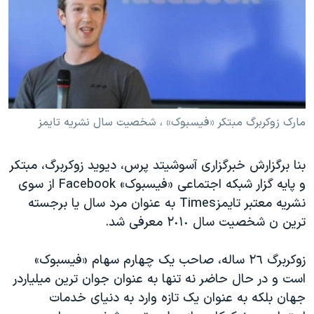
دنبال کنید
مستندها
فرهنگ و زندگی
حقوق شهروندی
انتخابات ریاست جمهوری آمریکا ۲۰۲۴
اقتصادی
حمله جمهوری اسلامی به اسرائیل
رمز مهسا
علم و فناوری
زبانهای مختلف
اسرائیل در جنگ
ورزش زنان در ایران
مارک زوکربرگ مبتکر «فیسبوک» ، شخصیت سال نشریه تایمز
گالری عکس
اعتراضات زن، زندگی، آزادی
بنا برگزارش خبرگزاری آسوشیتد پرس، دیوید زوکربرگ، مبتکر
آرشیو پخش زنده
مجموعه مستندهای دادخواهی
و پایه گزار شبکه اجتماعی «فیسبوک» Facebook از سوی
تریبونال مردمی آبان ۹۸
نشریه معتبر تایمزTimes به عنوان مرد سال یا برجسته
دادگاه حمید نوری
ترین ن شخصیت سال ٢٠١٠ معرفی شد.
چهل سال گروگان‌گیری
زوکربرگ ٢٦ ساله، صاحب یک چهارم سهام «فیسبوک»
قانون شفافیت دارائی کادر رهبری ایران
است و در حال حاضر نه تنها به عنوان جوان ترین میلیاردر
اعتراضات مردمی آبان ۹۸
جهان بلکه به عنوان یک تازه وارد به دنیای خدمات