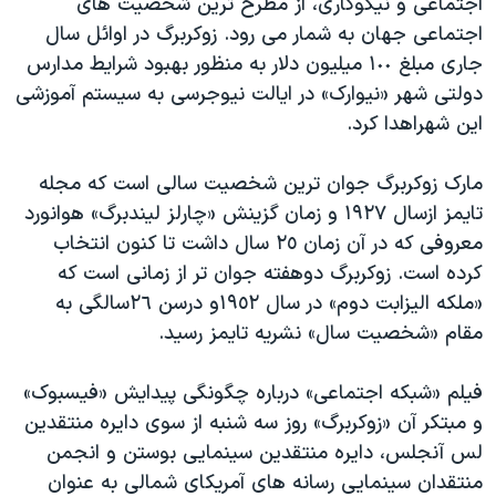
اجتماعی و نیکوکاری، از مطرح ترین شخصیت های
اسرائیل در جنگ
اجتماعی جهان به شمار می رود. زوکربرگ در اوائل سال
نرگس محمدی برنده جایزه نوبل صلح
جاری مبلغ ١٠٠ میلیون دلار به منظور بهبود شرایط مدارس
همایش محافظه‌کاران آمریکا «سی‌پک»
دولتی شهر «نیوارک» در ایالت نیوجرسی به سیستم آموزشی
این شهراهدا کرد.
صفحه‌های ویژه
سفر پرزیدنت ترامپ به چین
مارک زوکربرگ جوان ترین شخصیت سالی است که مجله
تایمز ازسال ١٩٢٧ و زمان گزینش «چارلز لیندبرگ» هوانورد
معروفی که در آن زمان ٢٥ سال داشت تا کنون انتخاب
کرده است. زوکربرگ دوهفته جوان تر از زمانی است که
«ملکه الیزابت دوم» در سال ١٩٥٢و درسن ٢٦سالگی به
مقام «شخصیت سال» نشریه تایمز رسید.
فیلم «شبکه اجتماعی» درباره چگونگی پیدایش «فیسبوک»
و مبتکر آن «زوکربرگ» روز سه شنبه از سوی دایره منتقدین
لس آنجلس، دایره منتقدین سینمایی بوستن و انجمن
منتقدان سینمایی رسانه های آمریکای شمالی به عنوان