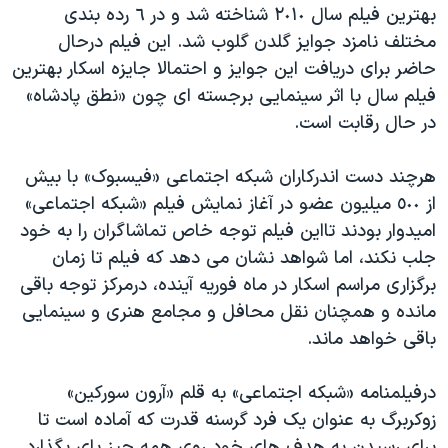
بهترین فیلم سال ٢٠١٠ شناخته شد و در ٦ رده بندی
مختلف نامزد جوایز گلدن گلوب شد. این فیلم درحال
حاضر برای دریافت این جوایز و احتمالا جایزه اسکار بهترین
فیلم سال با اثر سینمایی برجسته ای چون «نطق پادشاه»
در حال رقابت است.
هرچند دست اندرکاران شبکه اجتماعی «فیسبوک» با بیش
از ٥٠٠ میلیون عضو در آغاز نمایش فیلم «شبکه اجتماعی»
امیدوار بودند تااین فیلم توجه خاص تماشاگران را به خود
جلب نکند، اما شواهد نشان می دهد که فیلم تا زمان
برگزاری مراسم اسکار در ماه فوریه آینده، درمرکز توجه باقی
مانده و همچنان نقل محافل و مجامع هنری و سینمایی
باقی خواهد ماند.
درفیلمنامه «شبکه اجتماعی» به قلم «آرون سورکین»
زوکربرگ به عنوان یک فرد گرسنه قدرت که آماده است تا
برای رسیدن به هدف های خود روی همه چیز پای بگذارد