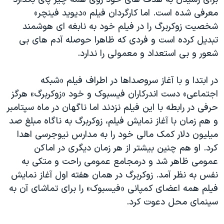
معرفی شده است. اما کارگردان فیلم «دیوید فینچر»
شخصیت زوکربرگ را در فیلم خود به نابغه ای هوشمند
تبدیل کرده است و فردی که ظاهرا حوصله آدم های بی
شعور و بی استعداد و معمولی را ندارد.
در ابتدا و با آغاز سروصداها در اطراف فیلم «شبکه
اجتماعی» دست اندرکاران فیسبوک و خود «زوکربرگ» هرگز
حرفی در رابطه با این فیلم نزدند اما ناگهان در ماه سپتامبر
و هم زمان با آغاز نمایش فیلم، زوکربرگ به ناگاه مبلغ صد
میلیون دلار کمک مالی خود را به مدارس نیوجرسی اهدا
کرد. او هم چنین بیشتر از هر زمان دیگری در اماکن
عمومی ظاهر شد و درمجامع عمومی راحت و متکی به
نفس به نظر آمد. زوکربرگ در همان هفته اول آغاز نمایش
فیلم همه اعضای کمپانی «فیسبوک» را برای تماشای آن به
سینمای محل دعوت کرد.