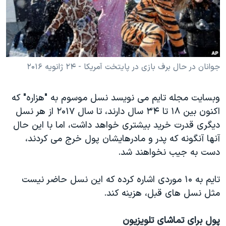
دنبال کنید
مستندها
فرهنگ و زندگی
حقوق شهروندی
انتخابات ریاست جمهوری آمریکا ۲۰۲۴
اقتصادی
حمله جمهوری اسلامی به اسرائیل
رمز مهسا
علم و فناوری
جوانان در حال برف بازی در پایتخت آمریکا - ۲۴ ژانویه ۲۰۱۶
زبانهای مختلف
اسرائیل در جنگ
ورزش زنان در ایران
وبسایت مجله تایم می نویسد نسل موسوم به "هزاره" که
گالری عکس
اعتراضات زن، زندگی، آزادی
اکنون بین ۱۸ تا ۳۴ سال دارند، تا سال ۲۰۱۷ از هر نسل
آرشیو پخش زنده
مجموعه مستندهای دادخواهی
دیگری قدرت خرید بیشتری خواهد داشت، اما با این حال
آنها آنگونه که پدر و مادرهایشان پول خرج می کردند،
تریبونال مردمی آبان ۹۸
دست به جیب نخواهند شد.
دادگاه حمید نوری
چهل سال گروگان‌گیری
تایم به ۱۰ موردی اشاره کرده که این نسل حاضر نیست
مثل نسل های قبل، هزینه کند.
قانون شفافیت دارائی کادر رهبری ایران
اعتراضات مردمی آبان ۹۸
پول برای تماشای تلویزیون