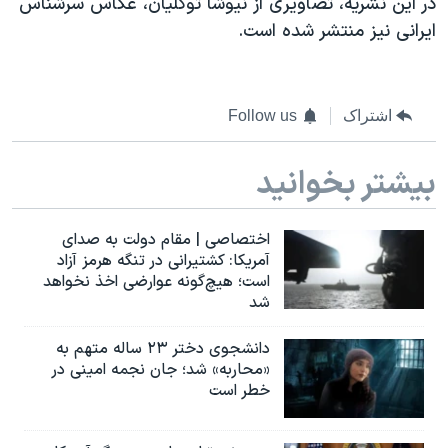
در این نشریه، تصاویری از نیوشا توکلیان، عکاس سرشناس
اسرائیل در جنگ
ایرانی نیز منتشر شده است.
نرگس محمدی برنده جایزه نوبل صلح
همایش محافظه‌کاران آمریکا «سی‌پک»
صفحه‌های ویژه
اشتراک
Follow us
سفر پرزیدنت ترامپ به چین
بیشتر بخوانید
اختصاصی | مقام دولت به صدای
آمریکا: کشتیرانی در تنگه هرمز آزاد
است؛ هیچ‌گونه عوارضی اخذ نخواهد
شد
دانشجوی دختر ۲۳ ساله متهم به
«محاربه» شد؛ جان نجمه امینی در
خطر است