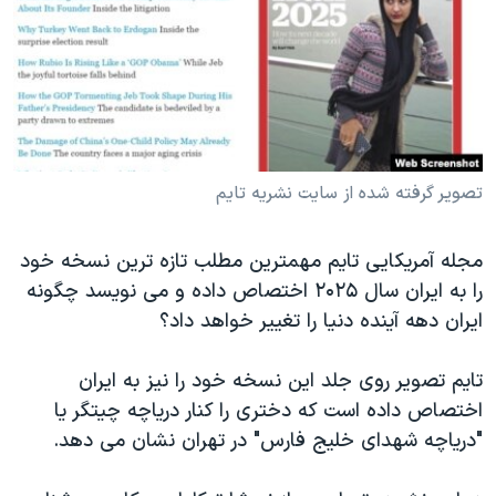
دنبال کنید
مستندها
فرهنگ و زندگی
حقوق شهروندی
انتخابات ریاست جمهوری آمریکا ۲۰۲۴
اقتصادی
حمله جمهوری اسلامی به اسرائیل
رمز مهسا
علم و فناوری
زبانهای مختلف
اسرائیل در جنگ
ورزش زنان در ایران
تصویر گرفته شده از سایت نشریه تایم
گالری عکس
اعتراضات زن، زندگی، آزادی
مجله آمریکایی تایم مهمترین مطلب تازه ترین نسخه خود
آرشیو پخش زنده
مجموعه مستندهای دادخواهی
را به ایران سال ۲۰۲۵ اختصاص داده و می نویسد چگونه
تریبونال مردمی آبان ۹۸
ایران دهه آینده دنیا را تغییر خواهد داد؟
دادگاه حمید نوری
تایم تصویر روی جلد این نسخه خود را نیز به ایران
چهل سال گروگان‌گیری
اختصاص داده است که دختری را کنار دریاچه چیتگر یا
قانون شفافیت دارائی کادر رهبری ایران
"دریاچه شهدای خلیج فارس" در تهران نشان می دهد.
اعتراضات مردمی آبان ۹۸