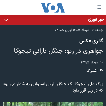
ینکهای
ابل
سترسی
خبر فوری
خانه
هش
جمعه ۱۶ مرداد ۱۴۰۵ ایران ۰۲:۵۸
نسخه سبک وب‌سایت
ه
گالری عکس
حتوای
موضوع ها
صلی
جواهری در ریو: جنگل بارانی تیجوکا
برنامه های تلویزیونی
ایران
هش
جدول برنامه ها
ه
آمریکا
۲۰ مرداد ۱۳۹۵
فحه
صفحه‌های ویژه
جهان
اشتراک
صلی
فرکانس‌های صدای آمریکا
ورزشی
جام جهانی ۲۰۲۶
هش
پارک ملی تیجوکا یک جنگل بارانی استوایی به شمار می رود
پخش رادیویی
ه
گزیده‌ها
عملیات خشم حماسی
که در ریو قرار دارد.
ستجو
۲۵۰سالگی آمریکا
ویژه برنامه‌ها
یادگیری زبان انگلیسی
ویدیوها
بایگانی برنامه‌های تلویزیونی