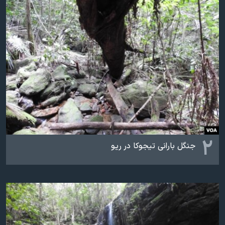
اسرائیل در جنگ
نرگس محمدی برنده جایزه نوبل صلح
همایش محافظه‌کاران آمریکا «سی‌پک»
صفحه‌های ویژه
سفر پرزیدنت ترامپ به چین
۲
جنگل بارانی تیجوکا در ریو