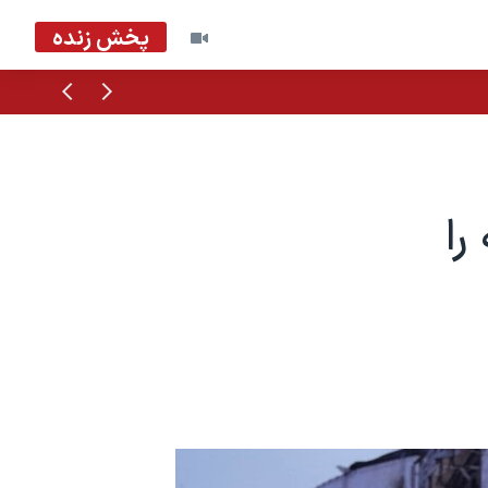
پخش زنده
قبلی
بعدی
را