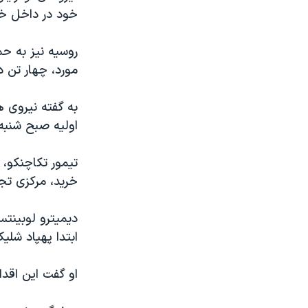
خود در داخل خاک
روسیه نیز به حم
مورد، چهار تن در در
اولیه صبح شنبه 
تیمور تکاچنکو،
خرید، مرکزی تجا
دیمیترو لوبینتس
ابتدا پهپاد شل
او گفت این اقد