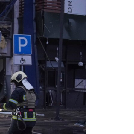
مستندها
فرهنگ و زندگی
حقوق شهروندی
انتخابات ریاست جمهوری آمریکا ۲۰۲۴
اقتصادی
حمله جمهوری اسلامی به اسرائیل
رمز مهسا
علم و فناوری
اسرائیل در جنگ
ورزش زنان در ایران
گالری عکس
اعتراضات زن، زندگی، آزادی
آرشیو پخش زنده
مجموعه مستندهای دادخواهی
تریبونال مردمی آبان ۹۸
دادگاه حمید نوری
چهل سال گروگان‌گیری
قانون شفافیت دارائی کادر رهبری ایران
اعتراضات مردمی آبان ۹۸
اسرائیل در جنگ