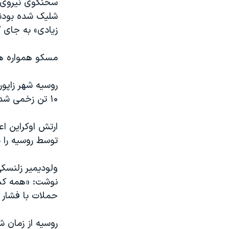
سخنگوی نیروی ه
شلیک شده بودند 
زیادی» به جای 
مسکو همواره هد
روسیه شهر زاپور
۱۰ تن زخمی شدند و دفاتر یک تأسیسات صنعتی آسیب دیدند.
توسط روسیه را 
ولودیمیر زلنسک
نوشت: «همه کسا
حملات با فشار ر
روسیه از زمان ش