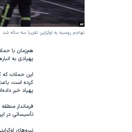
نرگس محمدی برنده جایزه نوبل صلح
همایش محافظه‌کاران آمریکا «سی‌پک»
صفحه‌های ویژه
تهاجم روسیه به اوکراین تقریبا سه ساله شد
سفر پرزیدنت ترامپ به چین
هم‌زمان با حمل
پهپادی به انبار
این حملات که ک
کرده است، باعث
پهپاد خبر داده‌
فرماندار منطقه 
تأسیساتی در ای
نیروهای اوکراین