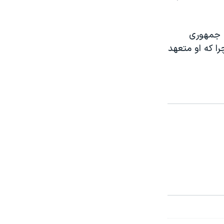
س جمهوری
ا که او متعهد