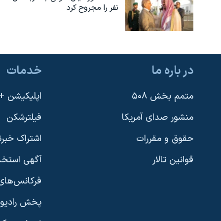
نفر را مجروح کرد
در باره ما
خدمات
متمم بخش ۵۰۸
اپلیکیشن +VOA
منشور صدای آمریکا
فیلترشکن
حقوق و مقررات
اشتراک خبرن
قوانین تالار
آگهی استخد
فرکانس‌های 
پخش رادیو
یادگیری زبان انگلیسی