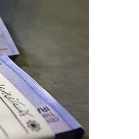
مستندها
فرهنگ و زندگی
حقوق شهروندی
انتخابات ریاست جمهوری آمریکا ۲۰۲۴
اقتصادی
حمله جمهوری اسلامی به اسرائیل
رمز مهسا
علم و فناوری
اسرائیل در جنگ
ورزش زنان در ایران
گالری عکس
اعتراضات زن، زندگی، آزادی
آرشیو پخش زنده
مجموعه مستندهای دادخواهی
تریبونال مردمی آبان ۹۸
دادگاه حمید نوری
چهل سال گروگان‌گیری
قانون شفافیت دارائی کادر رهبری ایران
اعتراضات مردمی آبان ۹۸
اسرائیل در جنگ