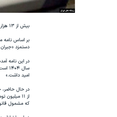
نرگس محمدی برنده جایزه نوبل صلح
همایش محافظه‌کاران آمریکا «سی‌پک»
بیش از ۱۳ هزار تن خواستار «افزایش ۷۰ درصدی حداقل دستمزد برای سال ۱۴۰۴»‌ شدند.
صفحه‌های ویژه
سفر پرزیدنت ترامپ به چین
دستمزد «جبران عقب‌ماندگ
سال ۴
امید داشت.»
در حال حاضر، ح
از ۱۱ میلیون
که مشمول قانون