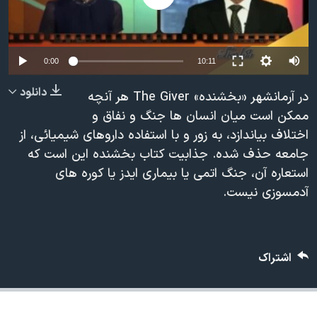
دنبال کنید
مستندها
فرهنگ و زندگی
حقوق شهروندی
انتخابات ریاست جمهوری آمریکا ۲۰۲۴
0:00
10:11
اقتصادی
حمله جمهوری اسلامی به اسرائیل
رمز مهسا
علم و فناوری
دانلود
در آرمانشهر «بخشنده» The Giver هر آنچه
زبانهای مختلف
ممکن است میان انسان ها جنگ و نفاق و
اسرائیل در جنگ
ورزش زنان در ایران
اختلاف بیاندازد، به زور و با استفاده داروهای شیمیائی، از
گالری عکس
اعتراضات زن، زندگی، آزادی
جامعه حذف شده. جذابیت کتاب بخشنده این است که
آرشیو پخش زنده
مجموعه مستندهای دادخواهی
استعاره آن، جنگ اتمی یا بیماری ایدز یا کوره های
آدمسوزی نیست.
تریبونال مردمی آبان ۹۸
دادگاه حمید نوری
چهل سال گروگان‌گیری
اشتراک
قانون شفافیت دارائی کادر رهبری ایران
اعتراضات مردمی آبان ۹۸