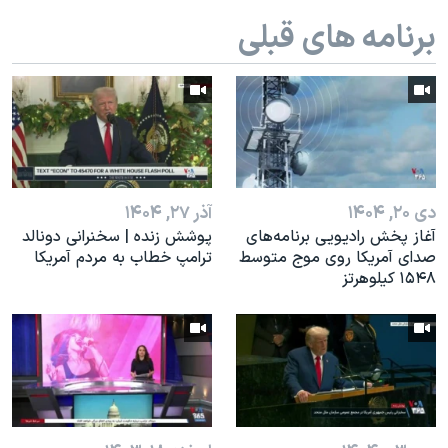
اسرائیل در جنگ
برنامه های قبلی
نرگس محمدی برنده جایزه نوبل صلح
همایش محافظه‌کاران آمریکا «سی‌پک»
صفحه‌های ویژه
سفر پرزیدنت ترامپ به چین
دی ۲۰, ۱۴۰۴
آذر ۲۷, ۱۴۰۴
آغاز پخش رادیویی برنامه‌های
پوشش زنده | سخنرانی دونالد
صدای آمریکا روی موج متوسط
ترامپ خطاب به مردم آمریکا
۱۵۴۸ کیلوهرتز