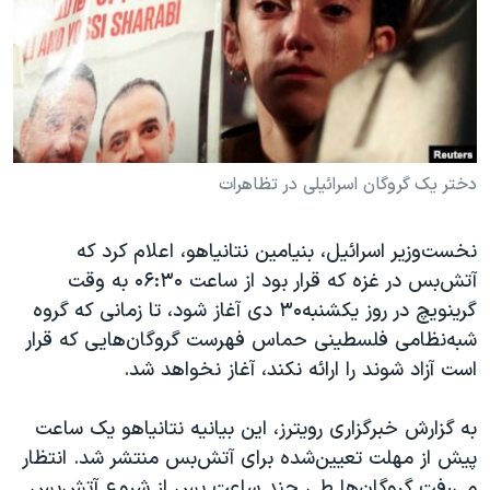
دنبال کنید
مستندها
فرهنگ و زندگی
حقوق شهروندی
انتخابات ریاست جمهوری آمریکا ۲۰۲۴
اقتصادی
حمله جمهوری اسلامی به اسرائیل
رمز مهسا
علم و فناوری
زبانهای مختلف
اسرائیل در جنگ
ورزش زنان در ایران
دختر یک گروگان اسرائیلی در تظاهرات
گالری عکس
اعتراضات زن، زندگی، آزادی
نخست‌وزیر اسرائیل، بنیامین نتانیاهو، اعلام کرد که
آرشیو پخش زنده
مجموعه مستندهای دادخواهی
آتش‌بس در غزه که قرار بود از ساعت ۰۶:۳۰ به وقت
تریبونال مردمی آبان ۹۸
گرینویچ در روز یکشنبه۳۰ دی آغاز شود، تا زمانی که گروه
شبه‌نظامی فلسطینی حماس فهرست گروگان‌هایی که قرار
دادگاه حمید نوری
است آزاد شوند را ارائه نکند، آغاز نخواهد شد.
چهل سال گروگان‌گیری
قانون شفافیت دارائی کادر رهبری ایران
به گزارش خبرگزاری رویترز، این بیانیه نتانیاهو یک ساعت
پیش از مهلت تعیین‌شده برای آتش‌بس منتشر شد. انتظار
اعتراضات مردمی آبان ۹۸
می‌رفت گروگان‌ها طی چند ساعت پس از شروع آتش‌بس