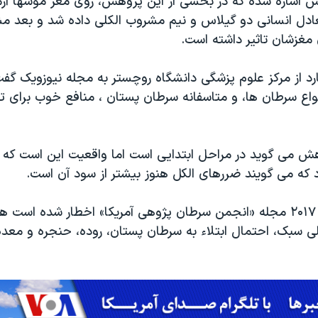
ارش اشاره شده که در بخشی از این پژوهش، روی مغز موشها آ
عادل انسانی دو گیلاس و نیم مشروب الکلی داده شد و بعد
 مغزشان تاثیر داشته است.
رد از مرکز علوم پزشگی دانشگاه روچستر به مجله نیوزویک گفت
واع سرطان ها، و متاسفانه سرطان پستان ، منافع خوب برای تقر
ش می گوید در مراحل ابتدایی است اما واقعیت این است ک
 که می گویند ضررهای الکل هنوز بیشتر از سود آن است.
در شماره نوامبر ۲۰۱۷ مجله «انجمن سرطان پژوهی آمریکا» اخطار شده ا
لی سبک، احتمال ابتلاء به سرطان پستان، روده، حنجره و معده