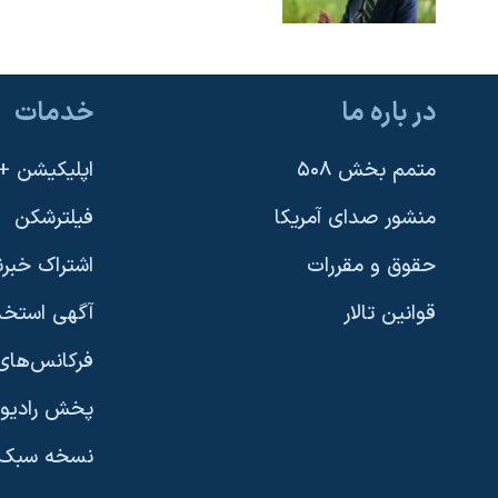
در باره ما
خدمات
متمم بخش ۵۰۸
اپلیکیشن +VOA
منشور صدای آمریکا
فیلترشکن
حقوق و مقررات
اشتراک خبرن
قوانین تالار
آگهی استخد
فرکانس‌های 
پخش رادیو
یادگیری زبان انگلیسی
نسخه سبک 