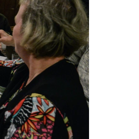
مستندها
فرهنگ و زندگی
حقوق شهروندی
انتخابات ریاست جمهوری آمریکا ۲۰۲۴
اقتصادی
حمله جمهوری اسلامی به اسرائیل
رمز مهسا
علم و فناوری
اسرائیل در جنگ
ورزش زنان در ایران
گالری عکس
اعتراضات زن، زندگی، آزادی
آرشیو پخش زنده
مجموعه مستندهای دادخواهی
تریبونال مردمی آبان ۹۸
دادگاه حمید نوری
چهل سال گروگان‌گیری
قانون شفافیت دارائی کادر رهبری ایران
اعتراضات مردمی آبان ۹۸
اسرائیل در جنگ