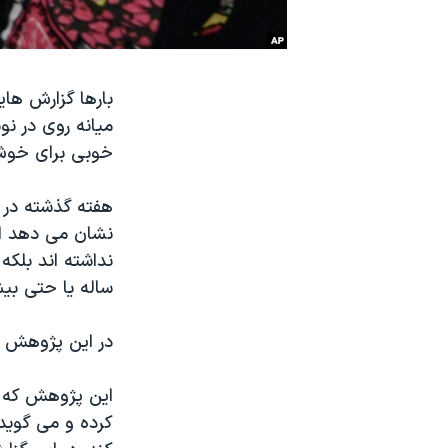
نرگس محمدی برنده جایزه نوبل صلح
همایش محافظه‌کاران آمریکا «سی‌پک»
بارها گزارش های
صفحه‌های ویژه
میانه روی در نو
سفر پرزیدنت ترامپ به چین
خوبی برای خوش
هفته گذشته در گ
نشان می دهد اف
ساله یا حتی بیش
در این پژوهش ب
این پژوهش که د
کرده و می گوید