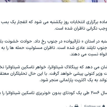
آماده برگزاری انتخابات روز یکشنبه می شود که انفجار یک بم
جب نگرانی ناظران شده است.
شنبه در استان « ناراثیوات» در جنوب رخ داد. حوادث خشونت ب
وب تایلند عادی شده است. ناظران مسئولیت حمله ها را به 
خواه نسبت می دهند.
ن می دهد که یینگلاک شیناواترا، خواهر تاسکین شیناواترا ن
 وزیر کنونی پیشی خواهد گرفت. با این حال تحلیلگران معتقد
اند به یک اکثریت پارلمانی منجر شود.
را را برکنار کرد.
Follow us
چاپ