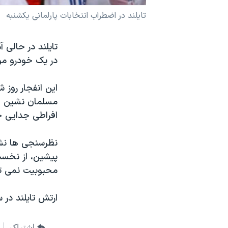
نرگس محمدی برنده جایزه نوبل صلح
تایلند در اضطراب انتخابات پارلمانی یکشنبه
همایش محافظه‌کاران آمریکا «سی‌پک»
تایلند در حالی 
صفحه‌های ویژه
در یک خودرو مو
سفر پرزیدنت ترامپ به چین
این انفجار روز 
مسلمان نشین جن
افراطی جدایی 
نظرسنجی ها نشا
پیشین، از نخست
محبوبیت نمی تو
ارتش تایلند در سال ۲۰۰۶ طی یک کودتای بدون خونریزی تاسکین شیناوات
اشتراک