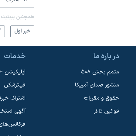
همچنبن ببینید:
خبر اول
گ
در باره ما
خدمات
متمم بخش ۵۰۸
اپلیکیشن +VOA
منشور صدای آمریکا
فیلترشکن
حقوق و مقررات
اشتراک خبرن
قوانین تالار
آگهی استخد
فرکانس‌های 