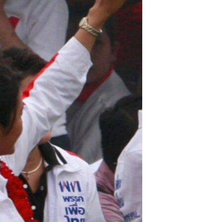
مستندها
فرهنگ و زندگی
حقوق شهروندی
انتخابات ریاست جمهوری آمریکا ۲۰۲۴
اقتصادی
حمله جمهوری اسلامی به اسرائیل
رمز مهسا
علم و فناوری
اسرائیل در جنگ
ورزش زنان در ایران
گالری عکس
اعتراضات زن، زندگی، آزادی
آرشیو پخش زنده
مجموعه مستندهای دادخواهی
تریبونال مردمی آبان ۹۸
دادگاه حمید نوری
چهل سال گروگان‌گیری
قانون شفافیت دارائی کادر رهبری ایران
اعتراضات مردمی آبان ۹۸
اسرائیل در جنگ