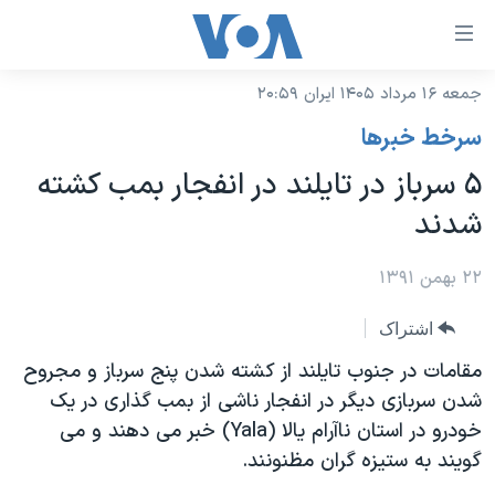
ینکهای
ابل
سترسی
جمعه ۱۶ مرداد ۱۴۰۵ ایران ۲۰:۵۹
خانه
هش
سرخط خبرها
نسخه سبک وب‌سایت
ه
۵ سرباز در تایلند در انفجار بمب کشته
حتوای
موضوع ها
شدند
صلی
برنامه های تلویزیونی
ایران
هش
جدول برنامه ها
۲۲ بهمن ۱۳۹۱
ه
آمریکا
فحه
صفحه‌های ویژه
جهان
اشتراک
صلی
فرکانس‌های صدای آمریکا
ورزشی
جام جهانی ۲۰۲۶
مقامات در جنوب تایلند از کشته شدن پنج سرباز و مجروح
هش
پخش رادیویی
شدن سربازی دیگر در انفجار ناشی از بمب گذاری در یک
ه
گزیده‌ها
عملیات خشم حماسی
خودرو در استان ناآرام یالا (
Yala
) خبر می دهند و می
ستجو
۲۵۰سالگی آمریکا
ویژه برنامه‌ها
یادگیری زبان انگلیسی
گویند به ستیزه گران مظنونند.
ویدیوها
بایگانی برنامه‌های تلویزیونی