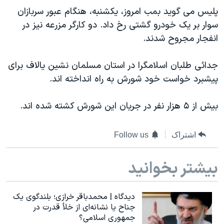
دنبال کنید
پلیس می گوید بمب امروز، یکشنبه، هنگام عبور سربازان
مستندها
فرهنگ و زندگی
سوار بر یک خودرو گشتی رخ داد. دو کارگر مزرعه نیز در
حقوق شهروندی
انتخابات ریاست جمهوری آمریکا ۲۰۲۴
انفجار مجروح شدند.
اقتصادی
حمله جمهوری اسلامی به اسرائیل
جدائی طلبان اسلامگرا در استان مسلمان نشین یالاف برای
رمز مهسا
علم و فناوری
زبانهای مختلف
پیشبرد خواست خود شورش به راه انداخته اند.
اسرائیل در جنگ
ورزش زنان در ایران
گالری عکس
اعتراضات زن، زندگی، آزادی
بیش از ۵ هزار نفر در جریان این شورش کشته شده اند.
آرشیو پخش زنده
مجموعه مستندهای دادخواهی
اشتراک
Follow us
تریبونال مردمی آبان ۹۸
دادگاه حمید نوری
بیشتر بخوانید
چهل سال گروگان‌گیری
قانون شفافیت دارائی کادر رهبری ایران
دیدگاه | محمدباقر خرازی؛ بلندگوی یک
جناح یا نشانه‌ای از خلأ قدرت در
اعتراضات مردمی آبان ۹۸
جمهوری اسلامی؟