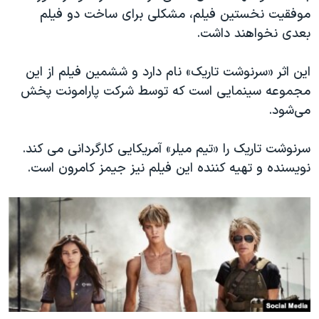
اسرائیل در جنگ
موفقیت نخستین فیلم، مشکلی برای ساخت دو فیلم
نرگس محمدی برنده جایزه نوبل صلح
بعدی نخواهند داشت.
همایش محافظه‌کاران آمریکا «سی‌پک»
این اثر «سرنوشت تاریک» نام دارد و ششمین فیلم از این
صفحه‌های ویژه
مجموعه سینمایی است که توسط شرکت پارامونت پخش
سفر پرزیدنت ترامپ به چین
می‌شود.
سرنوشت تاریک را «تیم میلر» آمریکایی کارگردانی می کند.
نویسنده و تهیه کننده این فیلم نیز جیمز کامرون است.