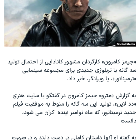
دنبال کنید
مستندها
فرهنگ و زندگی
حقوق شهروندی
انتخابات ریاست جمهوری آمریکا ۲۰۲۴
اقتصادی
حمله جمهوری اسلامی به اسرائیل
رمز مهسا
علم و فناوری
زبانهای مختلف
اسرائیل در جنگ
ورزش زنان در ایران
«جیمز کامرون» کارگردان مشهور کانادایی از احتمال تولید
گالری عکس
اعتراضات زن، زندگی، آزادی
سه گانه یا تریلوژی جدیدی برای مجموعه سینمایی
آرشیو پخش زنده
مجموعه مستندهای دادخواهی
«ترمیناتور»، یا ویرانگر، خبر داد.
تریبونال مردمی آبان ۹۸
به گزارش «مترو» جیمز کامرون در گفتگو با سایت هنری
دادگاه حمید نوری
«دد لاین»، تولید این سه گانه را منوط به موفقیت فیلم
چهل سال گروگان‌گیری
جدید ترمیناتور، که ماه نوامبر آینده اکران می شود،
قانون شفافیت دارائی کادر رهبری ایران
دانست.
اعتراضات مردمی آبان ۹۸
به گفته او آنها داستان کاملی در دست دارند و در صورت