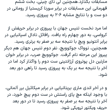
مسابقات بگذارد.همچنین لی نای چینی، بخت ششم
اسرائیل در جنگ
قهرمانی این مسابقات در برابر سورنا کریستیا از رومانی در
نرگس محمدی برنده جایزه نوبل صلح
دو ست و با نتایج مشابه ۶-۲ به پیروزی رسید.
همایش محافظه‌کاران آمریکا «سی‌پک»
اما مرد نخست تنیس جهان با پیروزی در برابر حریفش از
صفحه‌های ویژه
کرواسی، به دور چهارم راه یافت. رافائل نادال اسپانیایی در
سفر پرزیدنت ترامپ به چین
برابر آنتونیو وِیچ با نتیجه سه بر صفر به برتری رسید.
همچنین، نوواک جوکوویچ، نفر دوم تنیس جهان هم دیگر
پیروز این مرحله نام گرفت. جوکوویچ صرب، در برابر خوان
مارتین دل پوتروی آرژانتینی ست دوم را واگذار کرد اما در
آخر با نتیجه سه بر یک به پیروزی رسید تا راهی دور بعد
شود.
و در آخر اندی ماری بریتانیایی در برابر میکائیل برر آلمانی،
با وجود اینکه مچ پای راستش در ست دوم پیچ خورد، در
آخر با نتیجه سه بر صفر به پیروزی رسید تا در دور بعد
حریف ویکتور ترویکی شود.