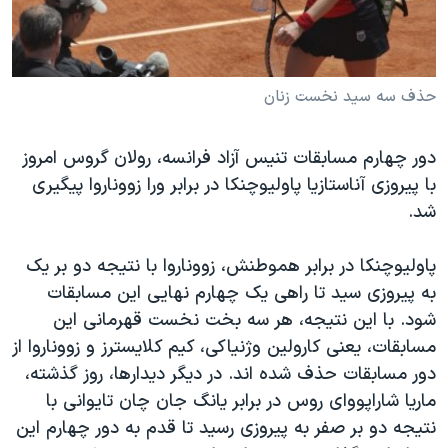
دنبال کنید
مستندها
فرهنگ و زندگی
حقوق شهروندی
انتخابات ریاست جمهوری آمریکا ۲۰۲۴
اقتصادی
حمله جمهوری اسلامی به اسرائیل
حذف سه سید نخست زنان
رمز مهسا
علم و فناوری
زبانهای مختلف
دور چهارم مسابقات تنیس آزاد فرانسه، رولان گروس امروز
اسرائیل در جنگ
ورزش زنان در ایران
با پیروزی آناستازیا پاولیوچنکا در برابر ورا زووناروا پیگیری
گالری عکس
اعتراضات زن، زندگی، آزادی
شد.
آرشیو پخش زنده
مجموعه مستندهای دادخواهی
پاولیوچنکا در برابر هموطنش، زووناروا با نتیجه دو بر یک
تریبونال مردمی آبان ۹۸
به پیروزی سید تا راهی یک چهارم نهایی این مسابقات
دادگاه حمید نوری
شود. با این نتیجه، هر سه بخت نخست قهرمانی این
مسابقات، یعنی کارولین وژنیاکی، کیم کلایسترز و زووناروا از
چهل سال گروگان‌گیری
دور مسابقات حذف شده اند. در دیگر دیدارها، روز گذشته،
قانون شفافیت دارائی کادر رهبری ایران
ماریا شاراپووای روس در برابر یانگ جان چان تایوانی با
اعتراضات مردمی آبان ۹۸
نتیجه دو بر صفر به پیروزی رسید تا قدم به دور چهارم این