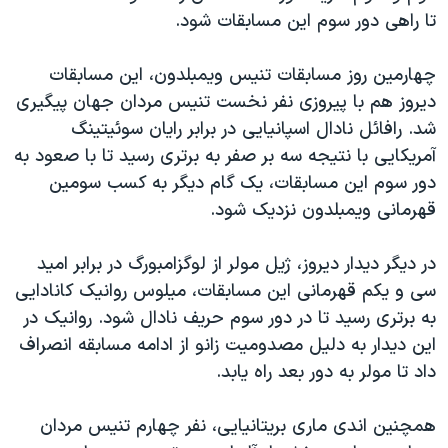
اسرائیل در جنگ
تا راهی دور سوم این مسابقات شود.
نرگس محمدی برنده جایزه نوبل صلح
چهارمین روز مسابقات تنیس ویمبلدون، این مسابقات
همایش محافظه‌کاران آمریکا «سی‌پک»
دیروز هم با پیروزی نفر نخست تنیس مردان جهان پیگیری
صفحه‌های ویژه
شد. رافائل نادال اسپانیایی در برابر رایان سوئیتینگ
سفر پرزیدنت ترامپ به چین
آمریکایی با نتیجه سه بر صفر به برتری رسید تا با صعود به
دور سوم این مسابقات، یک گام دیگر به کسب سومین
قهرمانی ویمبلدون نزدیک شود.
در دیگر دیدار دیروز، ژیل مولر از لوگزامبورگ در برابر امید
سی و یکم قهرمانی این مسابقات، میلوس روانیک کانادایی
به برتری رسید تا در دور سوم حریف نادال شود. روانیک در
این دیدار به دلیل مصدومیت زانو از ادامه مسابقه انصراف
داد تا مولر به دور بعد راه یابد.
همچنین اندی ماری بریتانیایی، نفر چهارم تنیس مردان