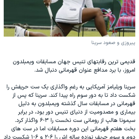
دنبال کنید
مستندها
فرهنگ و زندگی
حقوق شهروندی
انتخابات ریاست جمهوری آمریکا ۲۰۲۴
اقتصادی
حمله جمهوری اسلامی به اسرائیل
رمز مهسا
علم و فناوری
پیروزی و صعود سرینا
زبانهای مختلف
اسرائیل در جنگ
ورزش زنان در ایران
قدیمی ترین رقابتهای تنیس جهان مسابقات ویمبلدون
گالری عکس
اعتراضات زن، زندگی، آزادی
امروز، با برد مدافع عنوان قهرمانی دنبال شد.
آرشیو پخش زنده
مجموعه مستندهای دادخواهی
تریبونال مردمی آبان ۹۸
سرینا ویلیامز آمریکایی به رغم واگذاری یک ست حریفش را
شکست داد تا به دور سوم راه پیدا کند. سرینا که پس از
دادگاه حمید نوری
قهرمانی در مسابقات سال گذشته ویمبلدون به دلیل
چهل سال گروگان‌گیری
بیماری و مصدومیت از دنیای تنیس دور بود، در برابر
قانون شفافیت دارائی کادر رهبری ایران
سیمونا هالپ از رومانی ست نخست را ۳-۶ واگذار کرد.
بخت هفتم قهرمانی این دوره مسابقات اما در ست های
اعتراضات مردمی آبان ۹۸
دوم و سوم حریف نوزده ساله اش را ۶-۲ و ۶-۱ شکست داد