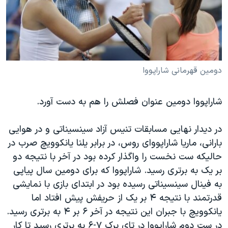
دنبال کنید
مستندها
فرهنگ و زندگی
حقوق شهروندی
انتخابات ریاست جمهوری آمریکا ۲۰۲۴
اقتصادی
حمله جمهوری اسلامی به اسرائیل
رمز مهسا
علم و فناوری
دومین قهرمانی شاراپووا
زبانهای مختلف
اسرائیل در جنگ
ورزش زنان در ایران
شاراپووا دومین عنوان فصلش را هم به دست آورد.
گالری عکس
اعتراضات زن، زندگی، آزادی
آرشیو پخش زنده
مجموعه مستندهای دادخواهی
در دیدار نهایی مسابقات تنیس آزاد سینسیناتی و در هوایی
تریبونال مردمی آبان ۹۸
بارانی، ماریا شاراپووای روس، در برابر یلنا یانکوویچ صرب در
حالیکه ست نخست را واگذار کرده بود در آخر با نتیجه دو
دادگاه حمید نوری
بر یک به برتری رسید. شاراپووا که برای دومین سال پیاپی
چهل سال گروگان‌گیری
به فینال سینسیناتی رسیده بود در ابتدای بازی با نمایشی
قانون شفافیت دارائی کادر رهبری ایران
قدرتمند با نتیجه ۴ بر یک از حریفش پیش افتاد اما
یانکوویچ با جبران این نتیجه در آخر ۶ بر ۴ به برتری رسید.
اعتراضات مردمی آبان ۹۸
در ست دوم شاراپووا در تای برک ۷-۶ به برتری رسید تا کار