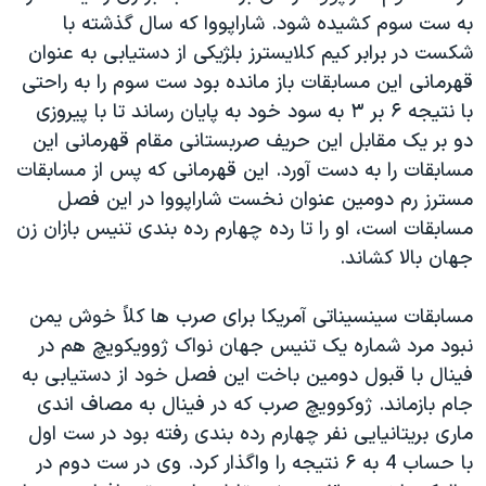
اسرائیل در جنگ
به ست سوم کشیده شود. شاراپووا که سال گذشته با
نرگس محمدی برنده جایزه نوبل صلح
شکست در برابر کیم کلایسترز بلژیکی از دستیابی به عنوان
قهرمانی این مسابقات باز مانده بود ست سوم را به راحتی
همایش محافظه‌کاران آمریکا «سی‌پک»
با نتیجه ۶ بر ۳ به سود خود به پایان رساند تا با پیروزی
صفحه‌های ویژه
دو بر یک مقابل این حریف صربستانی مقام قهرمانی این
سفر پرزیدنت ترامپ به چین
مسابقات را به دست آورد. این قهرمانی که پس از مسابقات
مسترز رم دومین عنوان نخست شاراپووا در این فصل
مسابقات است، او را تا رده چهارم رده بندی تنیس بازان زن
جهان بالا کشاند.
مسابقات سینسیناتی آمریکا برای صرب ها کلاً خوش یمن
نبود مرد شماره یک تنیس جهان نواک ژوویکویچ هم در
فینال با قبول دومین باخت این فصل خود از دستیابی به
جام بازماند. ژوکوویچ صرب که در فینال به مصاف اندی
ماری بریتانیایی نفر چهارم رده بندی رفته بود در ست اول
با حساب 4 به ۶ نتیجه را واگذار کرد. وی در ست دوم در