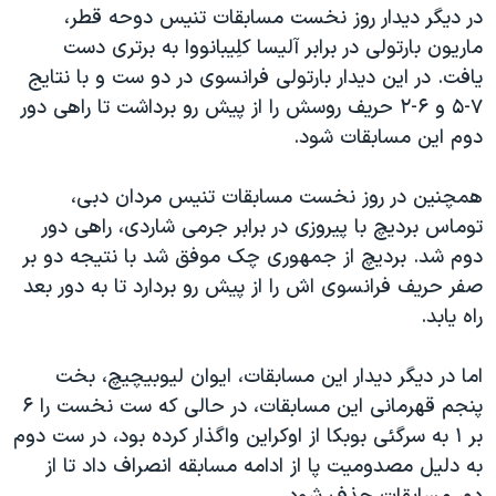
اسرائیل در جنگ
در دیگر دیدار روز نخست مسابقات تنیس دوحه قطر،
ماریون بارتولی در برابر آلیسا کلِیبانووا به برتری دست
نرگس محمدی برنده جایزه نوبل صلح
یافت. در این دیدار بارتولی فرانسوی در دو ست و با نتایج
همایش محافظه‌کاران آمریکا «سی‌پک»
۷-۵ و ۶-۲ حریف روسش را از پیش رو برداشت تا راهی دور
صفحه‌های ویژه
دوم این مسابقات شود.
سفر پرزیدنت ترامپ به چین
همچنین در روز نخست مسابقات تنیس مردان دبی،
توماس بردیچ با پیروزی در برابر جرمی شاردی، راهی دور
دوم شد. بردیچ از جمهوری چک موفق شد با نتیجه دو بر
صفر حریف فرانسوی اش را از پیش رو بردارد تا به دور بعد
راه یابد.
اما در دیگر دیدار این مسابقات، ایوان لیوبیچیچ، بخت
پنجم قهرمانی این مسابقات، در حالی که ست نخست را ۶
بر ۱ به سرگئی بوبکا از اوکراین واگذار کرده بود، در ست دوم
به دلیل مصدومیت پا از ادامه مسابقه انصراف داد تا از