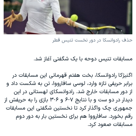
دنبال کنید
مستندها
فرهنگ و زندگی
حقوق شهروندی
انتخابات ریاست جمهوری آمریکا ۲۰۲۴
اقتصادی
حمله جمهوری اسلامی به اسرائیل
رمز مهسا
علم و فناوری
حذف رادوانسکا در دور نخست تنیس قطر
زبانهای مختلف
اسرائیل در جنگ
ورزش زنان در ایران
مسابقات تنیس دوحه با یک شگفتی آغاز شد.
گالری عکس
اعتراضات زن، زندگی، آزادی
آرشیو پخش زنده
مجموعه مستندهای دادخواهی
اگنیژکا رادوانسکا، بخت هفتم قهرمانی این مسابقات در
برابر حریفی تازه وارد، لوسی سافارووا، تن به شکست داد و
تریبونال مردمی آبان ۹۸
از دور مسابقات خارج شد. رادوانسکای لهستانی در این
دادگاه حمید نوری
دیدار در دو ست و با نتایج ۷-۶ و ۶-۳ بازی را به حریفش از
چهل سال گروگان‌گیری
جمهوری چک واگذار کرد تا نخستین شگفتی این مسابقات
رقم بخورد. سافارووا هم برای نخستین بار به دور دوم
قانون شفافیت دارائی کادر رهبری ایران
مسابقات صعود کرد.
اعتراضات مردمی آبان ۹۸