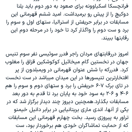
اسرائیل در جنگ
فرانچسکا اسکیاوونه برای صعود به دور دوم باید یلنا
نرگس محمدی برنده جایزه نوبل صلح
دوکیچ را از پیش رو برمیداشت. امید ششم قهرمانی این
مسابقات در برابر حریفش از استرالیا، ستهای اول و سوم را
همایش محافظه‌کاران آمریکا «سی‌پک»
برد و ست دوم را واگذار کرد تا خود را در مرحله دوم این
صفحه‌های ویژه
رقابتها ببیند.
سفر پرزیدنت ترامپ به چین
امروز دررقابتهای مردان راجر فدرر سوئیسی نفر سوم تنیس
جهان در نخستین گام میخائیل کوکوشکین قزاق را مغلوب
کرد. فدررکه با شش عنوان قهرمانی در ویمبلدون از پر
افتخارترین تنیسورها در این میدان میباشد در ست نخست
در تای برک ۷-۶ حریفش را برد و ستهای دوم و سوم را هم
۶-۴ و ۶-۲ به سود خود به پایان برد تا قدم به دور بعد
مسابقات بگذارد.همچنین دیروز چند دیدار برگزار شد که در
یکی از آنها، اندی ماری بریتانیایی در برابر دانیل خیمنو
تراور به پیروزی رسید. بخت چهارم قهرمانی این مسابقات
که از حمایت تماشاگران خودی هم برخوردار بود، ست