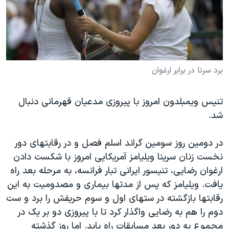
دنبال کنید
مستندها
فرهنگ و زندگی
حقوق شهروندی
انتخابات ریاست جمهوری آمریکا ۲۰۲۴
اقتصادی
حمله جمهوری اسلامی به اسرائیل
رمز مهسا
علم و فناوری
برد سرنا در برابر ارغوان
زبانهای مختلف
اسرائیل در جنگ
ورزش زنان در ایران
تنیس ویمبلدون امروز با پیروزی مدعیان قهرمانی دنبال
گالری عکس
اعتراضات زن، زندگی، آزادی
شد.
آرشیو پخش زنده
مجموعه مستندهای دادخواهی
تریبونال مردمی آبان ۹۸
در دومین روز سومین گراند اسلم فصل و در رقابتهای دور
نخست زنان سرینا ویلیامز آمریکایی امروز با شکست دادن
دادگاه حمید نوری
ارغوان رضایی، تنیسور ایرانی تبار فرانسه، به مرحله بعد راه
چهل سال گروگان‌گیری
یافت. ویلیامز که پس از مدتها بیماری و مصدومیت به این
قانون شفافیت دارائی کادر رهبری ایران
رقابتها بازگشته در ستهای اول و سوم حریفش را برد و ست
دوم را هم به رضایی واگذار کرد تا با پیروزی دو بر یک در
اعتراضات مردمی آبان ۹۸
مجموع به دور بعد مسابقات راه یابد. اما روز گذشته