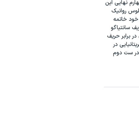
هارم نهایی این
یلوس روانیک
ی رسید. نادال ست نخست را ۷-۵ به سود خود خاتمه
ع حریف سانتیاگو
در برابر حریف
تانیایی در
اند. ماری در ست دوم