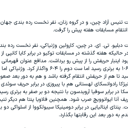
ت تنیس آزاد چین، و در گروه زنان، نفر نخست رده بندی جهان ب
، انتقام مسابقات هفته پیش را گرفت.
ت دبلیو. تی. ای. در چین، کارولین وژنیاکی، نفر نخست رده بن
ر حالیکه هفته گذشته در مسابقات توکیو در برابر کایا کانپی از
 اینبار حریفش را از پیش رو برداشت. مدافع عنوان قهرمانی 
در ست نخست ۶-۱ به برتری رسید اما ست دوم را ۴-۶ واگذار 
 رسید تا هم از حریفش انتقام گرفته باشد و هم به دور بعد صعود
نیژکا رادوانسکای لهستانی هم با پیروزی در برابر حریف سوئدی
سکا در برابر سوفیا آرویدسون با نتیجه دو بر صفر به برتری رسید
ف آنا ایوانوویچ صرب شود. همچنین فلاویا پنتا هم دیگر تنیس
. پنتای ایتالیایی در برابر دومینیکا سیبولکووا از اسلواکی دو ب
م به دور بعد این رقابتها بگذارد.