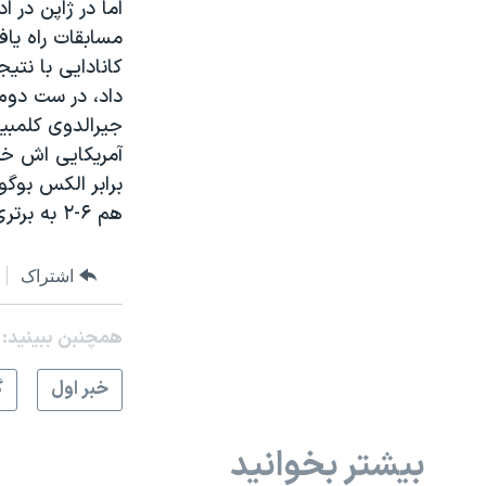
اما در ژاپن در 
مسابقات راه یاف
جیرالدوی کلمبیا
آمریکایی اش خود
هم ۶-۲ به برتری رسید تا در دور بعد حریف دیوید نعلبندیان آرژانتینی شود.
اشتراک
همچنبن ببینید:
خبر اول
گ
بیشتر بخوانید