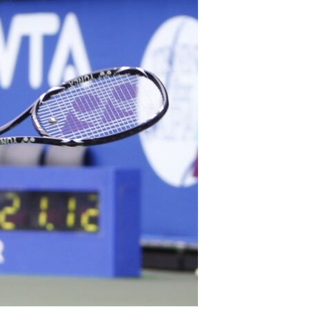
مستندها
فرهنگ و زندگی
حقوق شهروندی
انتخابات ریاست جمهوری آمریکا ۲۰۲۴
اقتصادی
حمله جمهوری اسلامی به اسرائیل
رمز مهسا
علم و فناوری
اسرائیل در جنگ
ورزش زنان در ایران
گالری عکس
اعتراضات زن، زندگی، آزادی
آرشیو پخش زنده
مجموعه مستندهای دادخواهی
تریبونال مردمی آبان ۹۸
دادگاه حمید نوری
چهل سال گروگان‌گیری
قانون شفافیت دارائی کادر رهبری ایران
اعتراضات مردمی آبان ۹۸
اسرائیل در جنگ