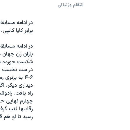
انتقام وژنیاکی
نرگس محمدی برنده جایزه نوبل صلح
همایش محافظه‌کاران آمریکا «سی‌پک»
در ادامه مسابقا
صفحه‌های ویژه
برابر کایا کانپی
سفر پرزیدنت ترامپ به چین
در ادامه مسابقا
بازان زن جهان د
شکست خورده بود
۶-۴ به برتری
دیداری دیگر، اگ
راه یافت. رادوان
چهارم نهایی حری
رقابتها لقب گرفت
رسید تا او هم قد