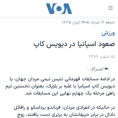
ینکهای
ابل
سترسی
جمعه ۱۶ مرداد ۱۴۰۵ ایران ۱۶:۲۵
خانه
هش
ورزش
نسخه سبک وب‌سایت
ه
صعود اسپانیا در دیویس کاپ
حتوای
موضوع ها
صلی
برنامه های تلویزیونی
۱۵ اسفند ۱۳۸۹
ایران
هش
جدول برنامه ها
ه
آمریکا
اشتراک
فحه
صفحه‌های ویژه
جهان
در ادامه مسابقات قهرمانی تنیس تیمی مردان جهان، یا
صلی
فرکانس‌های صدای آمریکا
دیویس کاپ اسپانیا با غلبه بر بلژیک، بعنوان نخستین تیم
ورزشی
جام جهانی ۲۰۲۶
هش
راهی مرحله یک چهارم نهایی این مسابقات شد.
پخش رادیویی
ه
گزیده‌ها
عملیات خشم حماسی
ستجو
۲۵۰سالگی آمریکا
ویژه برنامه‌ها
در حالیکه در انفرادی مردان، فرناندو برداسکو و رافائل
یادگیری زبان انگلیسی
نادال در برابر حریفانشان به برتری دست یافتند، زوج
ویدیوها
بایگانی برنامه‌های تلویزیونی