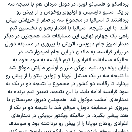
برداسکو و فلسیانو لوپز، در دوبل مردان هم با نتیجه سه
دنبال کنید
مستندها
فرهنگ و زندگی
بر یک استیو دارسیس و اولیویر روخوس را از پیش رو
حقوق شهروندی
انتخابات ریاست جمهوری آمریکا ۲۰۲۴
برداشتند تا اسپانیا در مجموع سه بر صفر از حریفش پیش
افتد. با این نتیجه، اسپانیا با اقتدار بعنوان نخستین تیم
اقتصادی
حمله جمهوری اسلامی به اسرائیل
راهی یک چهارم نهایی این مسابقات شد. همچنین در دیگر
رمز مهسا
علم و فناوری
دیدار امروز جام دیویس، اتریش با پیروزی در مسابقه دوبل
زبانهای مختلف
اسرائیل در جنگ
ورزش زنان در ایران
در برابر فرانسه، به ماندن در این جام امیدوار شد. در
حالیکه مسابقات انفرادی را تیم فرانسه به سود خود به
گالری عکس
اعتراضات زن، زندگی، آزادی
پایان برده بود، تیم یورگن ملزر و اولیور ماراش موفق شد،
آرشیو پخش زنده
مجموعه مستندهای دادخواهی
با نتیجه سه بر یک میشل لوردا و ژولین بِنِتو را از پیش رو
تریبونال مردمی آبان ۹۸
بردارد، تا رقابت دو کشور در مجموع با نتیجه دو بر یک به
سود فرانسه ادامه یابد. با این نتیجه، تعیین تیم برنده به
دادگاه حمید نوری
دیدارهای امشب موکول شد. همچنین دیروز، صربستان با
چهل سال گروگان‌گیری
پیروزی در مسابقه دوبل، موفق شد با نتیجه دو بر یک از
قانون شفافیت دارائی کادر رهبری ایران
هند پیشی بگیرد. در حالیکه ویکتور ترویکی در دیدارهای
انفرادی روهان بوپانا را از پیش رو برداشته بود و سومدف
اعتراضات مردمی آبان ۹۸
دِوارمان موفق شده بود از سد یانکو تیپسارویچ عبور کند،