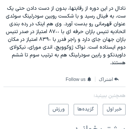
دنبال کنید
مستندها
فرهنگ و زندگی
نادال در این دوره از رقابتها، بدون از دست دادن حتی یک
ست، به فینال رسید و با شكست روبین سودرلینگ سوئدی
حقوق شهروندی
انتخابات ریاست جمهوری آمریکا ۲۰۲۴
عنوان قهرمانی رو بدست آورد. وی هم اینک در رده بندی
اقتصادی
حمله جمهوری اسلامی به اسرائیل
اتحادیه تنیس بازان حرفه ای با ٨٧٠٠ امتیاز در صدر تنیس
رمز مهسا
علم و فناوری
بازان جهان جای دارد و راجر فدرر با ٨٣٩٠ امتیاز در مکان
زبانهای مختلف
دوم ایستاده است. نواک ژوکوویچ، اندی مورای، نیکولای
اسرائیل در جنگ
ورزش زنان در ایران
داویدنکو و رابین سودرلینگ هم به ترتیب سوم تا ششم
گالری عکس
اعتراضات زن، زندگی، آزادی
هستند.
آرشیو پخش زنده
مجموعه مستندهای دادخواهی
تریبونال مردمی آبان ۹۸
اشتراک
Follow us
دادگاه حمید نوری
همچنبن ببینید:
چهل سال گروگان‌گیری
خبر اول
گزيده‌ها
ورزش
قانون شفافیت دارائی کادر رهبری ایران
اعتراضات مردمی آبان ۹۸