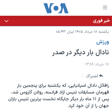
ینکهای
ابل
سترسی
خبر فوری
خانه
هش
یکشنبه ۱۸ مرداد ۱۴۰۵ ایران ۰۵:۴۳
نسخه سبک وب‌سایت
ه
ورزش
حتوای
موضوع ها
صلی
نادال بار دیگر در صدر
برنامه های تلویزیونی
ایران
هش
جدول برنامه ها
ه
آمریکا
۱۷ خرداد ۱۳۸۹
فحه
صفحه‌های ویژه
جهان
اشتراک
صلی
فرکانس‌های صدای آمریکا
ورزشی
جام جهانی ۲۰۲۶
هش
رافائل نادال اسپانیایی، که یکشنبه برای پنجمین بار
پخش رادیویی
ه
گزیده‌ها
عملیات خشم حماسی
قهرمان مسابقات تنیس آزاد فرانسه، رولان گاروس شد،
ستجو
پس از ١١ ماه بار دیگر جایگاه نخست برترین تنیس بازان
۲۵۰سالگی آمریکا
ویژه برنامه‌ها
یادگیری زبان انگلیسی
جهان را از آن خود کرد.
ویدیوها
بایگانی برنامه‌های تلویزیونی