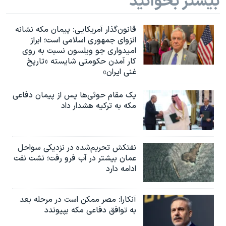
بیشتر بخوانید
اسرائیل در جنگ
نرگس محمدی برنده جایزه نوبل صلح
قانون‌گذار آمریکایی: پیمان مکه نشانه
همایش محافظه‌کاران آمریکا «سی‌پک»
انزوای جمهوری اسلامی است؛ ابراز
امیدواری جو ویلسون نسبت به روی
صفحه‌های ویژه
کار آمدن حکومتی شایسته «تاریخ
غنی ایران»
سفر پرزیدنت ترامپ به چین
یک مقام حوثی‌ها پس از پیمان دفاعی
مکه به ترکیه هشدار داد
نفتکش تحریم‌شده در نزدیکی سواحل
عمان بیشتر در آب فرو رفت؛ نشت نفت
ادامه دارد
آنکارا: مصر ممکن است در مرحله بعد
به توافق دفاعی مکه بپیوندد